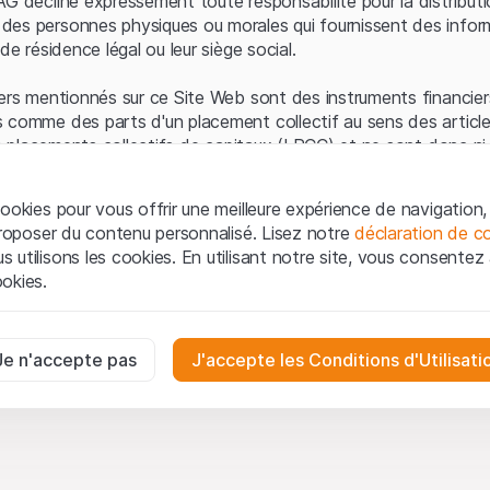
AG décline expressément toute responsabilité pour la distributi
es personnes physiques ou morales qui fournissent des infor
de résidence légal ou leur siège social.
ers mentionnés sur ce Site Web sont des instruments financiers
 comme des parts d'un placement collectif au sens des article
les placements collectifs de capitaux (LPCC) et ne sont donc ni 
 de surveillance des marchés financiers (FINMA) ni enregistrés 
 bénéficient pas de la protection spécifique des investisseurs
ookies pour vous offrir une meilleure expérience de navigation, 
 proposer du contenu personnalisé. Lisez notre
déclaration de co
ation et informations juridiques
utilisons les cookies. En utilisant notre site, vous consentez à 
e Web de Leonteq Securities AG (ci-après "Site Web"), vous con
okies.
 vous acceptez les informations juridiques, les notes important
ion
présentées ici. Si vous n'acceptez pas les Conditions d'utili
aires
e Site Web.
ssaires au bon fonctionnement du site Internet et ne peuvent pas ê
Je n'accepte pas
J'accepte les Conditions d'Utilisati
iétaires
ropriété intellectuelle (par exemple, les droits d'auteur, de con
es interactions des visiteurs du site Internet de manière anonyme po
 matériel présenté sur le Site Web appartiennent à Leonteq Sec
on des utilisateurs.
-forme, qui feront respecter ces droits dans toute la mesure de
oduction, de republication ou de distribution du contenu de c