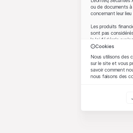
Leonteq Securities 
ou de documents à d
concernant leur lieu 
Les produits financi
sont pas considérés
la loi fédérale sur 
l'Autorité fédérale
Cookies
Les investisseurs ne
Nous utilisons des c
sur le site et vous
Conditions d'utilis
savoir comment nous 
En utilisant le Sit
nous faisons des co
avez compris et que
Conditions d'utilisat
Strictement nécess
abstenir d'utiliser c
Ces cookies sont néce
Informations propr
Analyses
Tous les droits de p
Ces cookies suivent l
marque) relatifs au
comprendre l’implicati
partenaires de plate
Marketing
Toute forme de repr