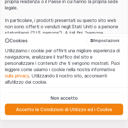
propria residenza o il Paese in cui hanno la propria sede
legale.
In particolare, i prodotti presentati su questo sito web
non sono offerti o venduti negli Stati Uniti o a persone
statunitensi (“U.S. persons”). A tali fini, “persone
statunitensi” vanno intese nel significato ad esse ascritto
Cookies
Impostazioni
nel Regulation S dello United States Securities Act of
Utilizziamo i cookie per offrirti una migliore esperienza di
1933 che include le persone residenti negli Stati Uniti
navigazione, analizzare il traffico del sito e
d’America, le società per azioni e le altre forme societarie
personalizzare i contenuti che ti vengono mostrati. Puoi
americane.
leggere come usiamo i cookie nella nostra informativa
sulla privacy
. Utilizzando il nostro sito, acconsenti
Condizioni di utilizzo e informazioni legali
all’utilizzo dei cookie.
Con l’accesso al sito web (di seguito, il “Sito”) si dichiara
di aver compreso e di accettare le informazioni legali, le
Cookie strettamente necessari
avvertenze importanti e le condizioni di utilizzo ivi rese
Non accetto
Questi cookie sono necessari per il funzionamento del sito
disponibili.
Nel caso in cui le
Condizioni di utilizzo
non
web e non possono essere disattivati.
siano accettate, l’utente è tenuto ad interrompere
Accetto le Condizioni di Utilizzo ed i Cookie
l’utilizzo del presente Sito.
Cookie analitici
Questi cookie monitorano in forma anonima le interazioni
dei visitatori con il sito web per comprendere meglio il
Assenza di offerta o invito ad acquistare