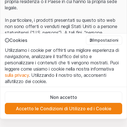
propria residenza o il Paese in cui hanno la propria sede
legale.
In particolare, i prodotti presentati su questo sito web
non sono offerti o venduti negli Stati Uniti o a persone
statunitensi (“U.S. persons”). A tali fini, “persone
statunitensi” vanno intese nel significato ad esse ascritto
Cookies
Impostazioni
nel Regulation S dello United States Securities Act of
Utilizziamo i cookie per offrirti una migliore esperienza di
1933 che include le persone residenti negli Stati Uniti
navigazione, analizzare il traffico del sito e
d’America, le società per azioni e le altre forme societarie
personalizzare i contenuti che ti vengono mostrati. Puoi
americane.
leggere come usiamo i cookie nella nostra informativa
sulla privacy
. Utilizzando il nostro sito, acconsenti
Condizioni di utilizzo e informazioni legali
all’utilizzo dei cookie.
Con l’accesso al sito web (di seguito, il “Sito”) si dichiara
di aver compreso e di accettare le informazioni legali, le
Cookie strettamente necessari
avvertenze importanti e le condizioni di utilizzo ivi rese
Non accetto
Questi cookie sono necessari per il funzionamento del sito
disponibili.
Nel caso in cui le
Condizioni di utilizzo
non
web e non possono essere disattivati.
siano accettate, l’utente è tenuto ad interrompere
Accetto le Condizioni di Utilizzo ed i Cookie
l’utilizzo del presente Sito.
Cookie analitici
Questi cookie monitorano in forma anonima le interazioni
dei visitatori con il sito web per comprendere meglio il
Assenza di offerta o invito ad acquistare