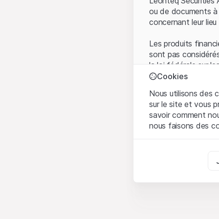
Leonteq Securities 
ou de documents à d
concernant leur lieu 
Les produits financi
sont pas considérés
la loi fédérale sur 
l'Autorité fédérale
Cookies
Les investisseurs ne
Nous utilisons des c
sur le site et vous
Conditions d'utilis
savoir comment nous 
En utilisant le Sit
nous faisons des co
avez compris et que
Conditions d'utilisat
Strictement nécess
abstenir d'utiliser c
Ces cookies sont néce
Informations propr
Analyses
Tous les droits de p
Ces cookies suivent l
marque) relatifs au
comprendre l’implicati
partenaires de plate
Marketing
Toute forme de repr