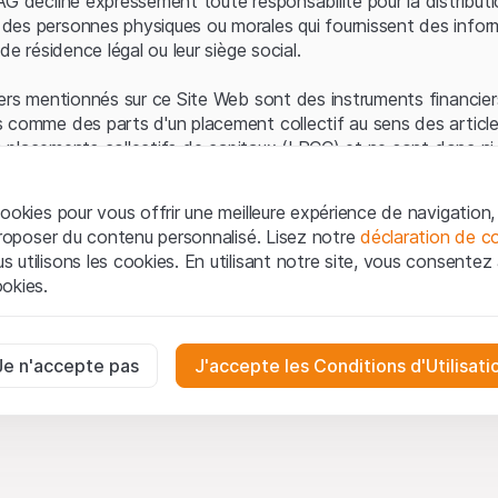
AG décline expressément toute responsabilité pour la distributi
es personnes physiques ou morales qui fournissent des infor
de résidence légal ou leur siège social.
ers mentionnés sur ce Site Web sont des instruments financiers
 comme des parts d'un placement collectif au sens des article
les placements collectifs de capitaux (LPCC) et ne sont donc ni 
 de surveillance des marchés financiers (FINMA) ni enregistrés 
 bénéficient pas de la protection spécifique des investisseurs
ookies pour vous offrir une meilleure expérience de navigation, 
 proposer du contenu personnalisé. Lisez notre
déclaration de co
ation et informations juridiques
utilisons les cookies. En utilisant notre site, vous consentez à 
e Web de Leonteq Securities AG (ci-après "Site Web"), vous con
okies.
 vous acceptez les informations juridiques, les notes important
ion
présentées ici. Si vous n'acceptez pas les Conditions d'utili
aires
e Site Web.
ssaires au bon fonctionnement du site Internet et ne peuvent pas ê
Je n'accepte pas
J'accepte les Conditions d'Utilisati
iétaires
ropriété intellectuelle (par exemple, les droits d'auteur, de con
es interactions des visiteurs du site Internet de manière anonyme po
 matériel présenté sur le Site Web appartiennent à Leonteq Sec
on des utilisateurs.
-forme, qui feront respecter ces droits dans toute la mesure de
oduction, de republication ou de distribution du contenu de c