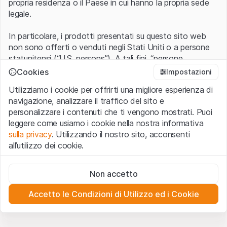
propria residenza o il Paese in cui hanno la propria sede
legale.
In particolare, i prodotti presentati su questo sito web
non sono offerti o venduti negli Stati Uniti o a persone
statunitensi (“U.S. persons”). A tali fini, “persone
statunitensi” vanno intese nel significato ad esse ascritto
Cookies
Impostazioni
nel Regulation S dello United States Securities Act of
Utilizziamo i cookie per offrirti una migliore esperienza di
1933 che include le persone residenti negli Stati Uniti
navigazione, analizzare il traffico del sito e
d’America, le società per azioni e le altre forme societarie
personalizzare i contenuti che ti vengono mostrati. Puoi
americane.
leggere come usiamo i cookie nella nostra informativa
sulla privacy
. Utilizzando il nostro sito, acconsenti
Condizioni di utilizzo e informazioni legali
all’utilizzo dei cookie.
Con l’accesso al sito web (di seguito, il “Sito”) si dichiara
di aver compreso e di accettare le informazioni legali, le
Cookie strettamente necessari
avvertenze importanti e le condizioni di utilizzo ivi rese
Non accetto
Questi cookie sono necessari per il funzionamento del sito
disponibili.
Nel caso in cui le
Condizioni di utilizzo
non
web e non possono essere disattivati.
siano accettate, l’utente è tenuto ad interrompere
Accetto le Condizioni di Utilizzo ed i Cookie
l’utilizzo del presente Sito.
Cookie analitici
Questi cookie monitorano in forma anonima le interazioni
dei visitatori con il sito web per comprendere meglio il
Assenza di offerta o invito ad acquistare