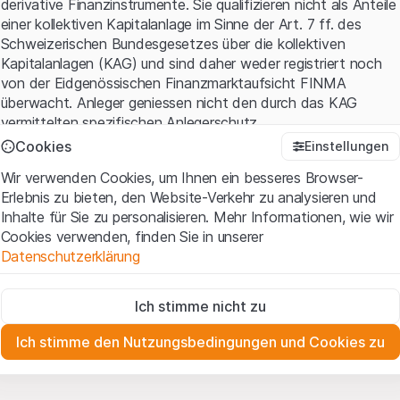
derivative Finanzinstrumente. Sie qualifizieren nicht als Anteile
einer kollektiven Kapitalanlage im Sinne der Art. 7 ff. des
Schweizerischen Bundesgesetzes über die kollektiven
Kapitalanlagen (KAG) und sind daher weder registriert noch
von der Eidgenössischen Finanzmarktaufsicht FINMA
überwacht. Anleger geniessen nicht den durch das KAG
vermittelten spezifischen Anlegerschutz.
Cookies
Einstellungen
Anwendungsbedingungen und rechtliche Informationen
Wir verwenden Cookies, um Ihnen ein besseres Browser-
Mit dem Zugriff auf diese Website der Leonteq Securities AG
Erlebnis zu bieten, den Website-Verkehr zu analysieren und
(die "Website") erklären Sie, dass Sie die rechtlichen
Inhalte für Sie zu personalisieren. Mehr Informationen, wie wir
Informationen und die wichtigen Hinweise und
Cookies verwenden, finden Sie in unserer
Nutzungsbedingungen
verstanden haben und akzeptieren.
Datenschutzerklärung
Wenn Sie mit den Nutzungsbedingungen nicht einverstanden
sind, unterlassen Sie bitte den Zugriff auf diese Website.
Zwingend notwendig
Ich stimme nicht zu
Diese Cookies sind für die Website erforderlich und können nicht
Eigentumsrechte
deaktiviert werden.
Sämtliche Immaterialgüterrechte (wie z.B. Urheber¬, Design¬
Ich stimme den Nutzungsbedingungen und Cookies zu
und Markenrechte) an dem auf der Website enthaltenen
Zu Analysezwecken
Material liegen bei Leonteq Securities AG oder Plattform-
Diese Cookies verfolgen die Interaktionen der Website-
Besucher in anonymer Form, um das Engagement der Benutzer
Partnern, welche die betreffenden Rechte gemäss den