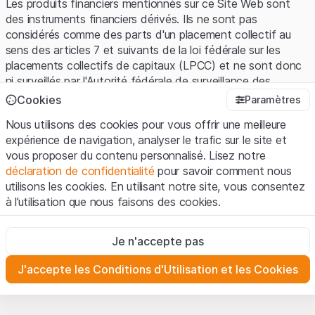
Les produits financiers mentionnés sur ce Site Web sont
des instruments financiers dérivés. Ils ne sont pas
considérés comme des parts d'un placement collectif au
sens des articles 7 et suivants de la loi fédérale sur les
placements collectifs de capitaux (LPCC) et ne sont donc
ni surveillés par l'Autorité fédérale de surveillance des
marchés financiers (FINMA) ni enregistrés auprès de la
Cookies
Paramètres
FINMA. Les investisseurs ne bénéficient pas de la
Nous utilisons des cookies pour vous offrir une meilleure
protection spécifique des investisseurs prévue par la LPCC.
expérience de navigation, analyser le trafic sur le site et
vous proposer du contenu personnalisé. Lisez notre
Conditions d'utilisation et informations juridiques
déclaration de confidentialité
pour savoir comment nous
En utilisant le Site Web de Leonteq Securities AG (ci-après
utilisons les cookies. En utilisant notre site, vous consentez
"Site Web"), vous confirmez que vous avez compris et que
à l’utilisation que nous faisons des cookies.
vous acceptez les informations juridiques, les notes
importantes et les
Conditions d'utilisation
présentées ici. Si
Strictement nécessaires
vous n'acceptez pas les Conditions d'utilisation, veuillez-
Je n'accepte pas
Ces cookies sont nécessaires au bon fonctionnement du site
vous abstenir d'utiliser ce Site Web.
Internet et ne peuvent pas être désactivés.
J'accepte les Conditions d'Utilisation et les Cookies
Informations propriétaires
Analyses
Tous les droits de propriété intellectuelle (par exemple, les
Ces cookies suivent les interactions des visiteurs du site
Internet de manière anonyme pour mieux comprendre
droits d'auteur, de conception et de marque) relatifs au