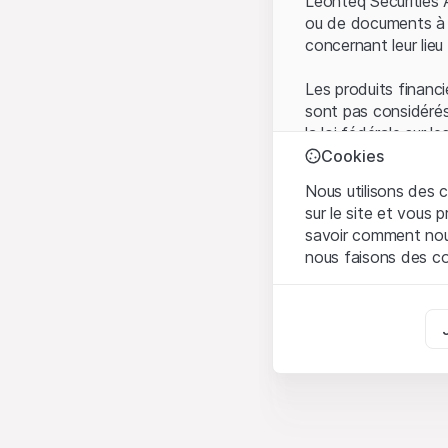
Leonteq Securities 
ou de documents à d
concernant leur lieu 
Les produits financi
sont pas considérés
la loi fédérale sur 
l'Autorité fédérale
Cookies
Les investisseurs ne
Nous utilisons des c
sur le site et vous
Conditions d'utilis
savoir comment nous 
En utilisant le Sit
nous faisons des co
avez compris et que
Conditions d'utilisat
Strictement nécess
abstenir d'utiliser c
Ces cookies sont néce
Informations propr
Analyses
Tous les droits de p
Ces cookies suivent l
marque) relatifs au
comprendre l’implicati
partenaires de plate
Marketing
Toute forme de repr