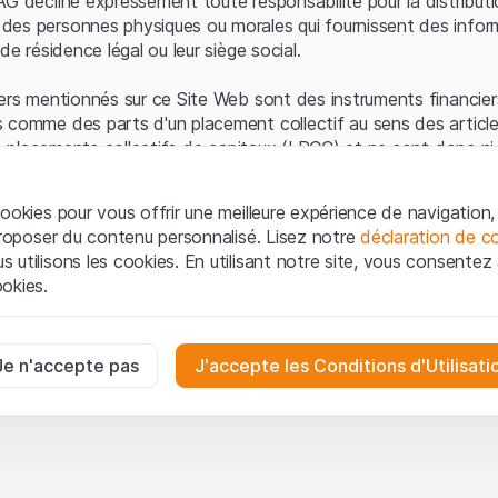
AG décline expressément toute responsabilité pour la distributi
es personnes physiques ou morales qui fournissent des infor
de résidence légal ou leur siège social.
ers mentionnés sur ce Site Web sont des instruments financiers
 comme des parts d'un placement collectif au sens des article
les placements collectifs de capitaux (LPCC) et ne sont donc ni 
 de surveillance des marchés financiers (FINMA) ni enregistrés 
 bénéficient pas de la protection spécifique des investisseurs
ookies pour vous offrir une meilleure expérience de navigation, 
 proposer du contenu personnalisé. Lisez notre
déclaration de co
ation et informations juridiques
utilisons les cookies. En utilisant notre site, vous consentez à 
e Web de Leonteq Securities AG (ci-après "Site Web"), vous con
okies.
 vous acceptez les informations juridiques, les notes important
ion
présentées ici. Si vous n'acceptez pas les Conditions d'utili
aires
e Site Web.
ssaires au bon fonctionnement du site Internet et ne peuvent pas ê
Je n'accepte pas
J'accepte les Conditions d'Utilisati
iétaires
ropriété intellectuelle (par exemple, les droits d'auteur, de con
es interactions des visiteurs du site Internet de manière anonyme po
 matériel présenté sur le Site Web appartiennent à Leonteq Sec
on des utilisateurs.
-forme, qui feront respecter ces droits dans toute la mesure de
oduction, de republication ou de distribution du contenu de c