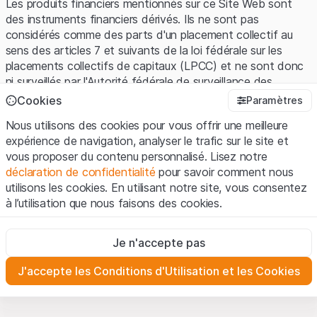
Les produits financiers mentionnés sur ce Site Web sont
des instruments financiers dérivés. Ils ne sont pas
considérés comme des parts d'un placement collectif au
sens des articles 7 et suivants de la loi fédérale sur les
placements collectifs de capitaux (LPCC) et ne sont donc
ni surveillés par l'Autorité fédérale de surveillance des
marchés financiers (FINMA) ni enregistrés auprès de la
Cookies
Paramètres
FINMA. Les investisseurs ne bénéficient pas de la
Nous utilisons des cookies pour vous offrir une meilleure
protection spécifique des investisseurs prévue par la LPCC.
expérience de navigation, analyser le trafic sur le site et
vous proposer du contenu personnalisé. Lisez notre
Conditions d'utilisation et informations juridiques
déclaration de confidentialité
pour savoir comment nous
En utilisant le Site Web de Leonteq Securities AG (ci-après
utilisons les cookies. En utilisant notre site, vous consentez
"Site Web"), vous confirmez que vous avez compris et que
à l’utilisation que nous faisons des cookies.
vous acceptez les informations juridiques, les notes
importantes et les
Conditions d'utilisation
présentées ici. Si
Strictement nécessaires
vous n'acceptez pas les Conditions d'utilisation, veuillez-
Je n'accepte pas
Ces cookies sont nécessaires au bon fonctionnement du site
vous abstenir d'utiliser ce Site Web.
Internet et ne peuvent pas être désactivés.
J'accepte les Conditions d'Utilisation et les Cookies
Informations propriétaires
Analyses
Tous les droits de propriété intellectuelle (par exemple, les
Ces cookies suivent les interactions des visiteurs du site
Internet de manière anonyme pour mieux comprendre
droits d'auteur, de conception et de marque) relatifs au