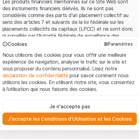
Les produits financiers mentionnés sur ce Site Web sont
des instruments financiers dérivés. Ils ne sont pas
considérés comme des parts d'un placement collectif au
sens des articles 7 et suivants de la loi fédérale sur les
placements collectifs de capitaux (LPCC) et ne sont donc
ni surveillés par l'Autorité fédérale de surveillance des
marchés financiers (FINMA) ni enregistrés auprès de la
Cookies
Paramètres
FINMA. Les investisseurs ne bénéficient pas de la
Nous utilisons des cookies pour vous offrir une meilleure
protection spécifique des investisseurs prévue par la LPCC.
expérience de navigation, analyser le trafic sur le site et
vous proposer du contenu personnalisé. Lisez notre
Conditions d'utilisation et informations juridiques
déclaration de confidentialité
pour savoir comment nous
En utilisant le Site Web de Leonteq Securities AG (ci-après
utilisons les cookies. En utilisant notre site, vous consentez
"Site Web"), vous confirmez que vous avez compris et que
à l’utilisation que nous faisons des cookies.
vous acceptez les informations juridiques, les notes
importantes et les
Conditions d'utilisation
présentées ici. Si
Strictement nécessaires
vous n'acceptez pas les Conditions d'utilisation, veuillez-
Je n'accepte pas
Ces cookies sont nécessaires au bon fonctionnement du site
vous abstenir d'utiliser ce Site Web.
Internet et ne peuvent pas être désactivés.
J'accepte les Conditions d'Utilisation et les Cookies
Informations propriétaires
Analyses
Tous les droits de propriété intellectuelle (par exemple, les
Ces cookies suivent les interactions des visiteurs du site
Internet de manière anonyme pour mieux comprendre
droits d'auteur, de conception et de marque) relatifs au