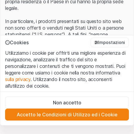
propria residenza o il Paese in cui hanno la propria sede
legale.
In particolare, i prodotti presentati su questo sito web
non sono offerti o venduti negli Stati Uniti o a persone
statunitensi (“U.S. persons”). A tali fini, “persone
statunitensi” vanno intese nel significato ad esse ascritto
Cookies
Impostazioni
nel Regulation S dello United States Securities Act of
Utilizziamo i cookie per offrirti una migliore esperienza di
1933 che include le persone residenti negli Stati Uniti
navigazione, analizzare il traffico del sito e
d’America, le società per azioni e le altre forme societarie
personalizzare i contenuti che ti vengono mostrati. Puoi
americane.
leggere come usiamo i cookie nella nostra informativa
sulla privacy
. Utilizzando il nostro sito, acconsenti
Condizioni di utilizzo e informazioni legali
all’utilizzo dei cookie.
Con l’accesso al sito web (di seguito, il “Sito”) si dichiara
di aver compreso e di accettare le informazioni legali, le
Cookie strettamente necessari
avvertenze importanti e le condizioni di utilizzo ivi rese
Non accetto
Questi cookie sono necessari per il funzionamento del sito
disponibili.
Nel caso in cui le
Condizioni di utilizzo
non
web e non possono essere disattivati.
siano accettate, l’utente è tenuto ad interrompere
Accetto le Condizioni di Utilizzo ed i Cookie
l’utilizzo del presente Sito.
Cookie analitici
Questi cookie monitorano in forma anonima le interazioni
dei visitatori con il sito web per comprendere meglio il
Assenza di offerta o invito ad acquistare