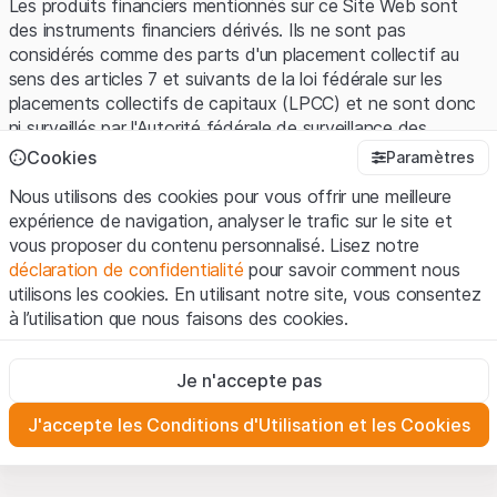
Les produits financiers mentionnés sur ce Site Web sont
des instruments financiers dérivés. Ils ne sont pas
considérés comme des parts d'un placement collectif au
sens des articles 7 et suivants de la loi fédérale sur les
placements collectifs de capitaux (LPCC) et ne sont donc
ni surveillés par l'Autorité fédérale de surveillance des
marchés financiers (FINMA) ni enregistrés auprès de la
Cookies
Paramètres
FINMA. Les investisseurs ne bénéficient pas de la
Nous utilisons des cookies pour vous offrir une meilleure
protection spécifique des investisseurs prévue par la LPCC.
expérience de navigation, analyser le trafic sur le site et
vous proposer du contenu personnalisé. Lisez notre
Conditions d'utilisation et informations juridiques
déclaration de confidentialité
pour savoir comment nous
En utilisant le Site Web de Leonteq Securities AG (ci-après
utilisons les cookies. En utilisant notre site, vous consentez
"Site Web"), vous confirmez que vous avez compris et que
à l’utilisation que nous faisons des cookies.
vous acceptez les informations juridiques, les notes
importantes et les
Conditions d'utilisation
présentées ici. Si
Strictement nécessaires
vous n'acceptez pas les Conditions d'utilisation, veuillez-
Je n'accepte pas
Ces cookies sont nécessaires au bon fonctionnement du site
vous abstenir d'utiliser ce Site Web.
Internet et ne peuvent pas être désactivés.
J'accepte les Conditions d'Utilisation et les Cookies
Informations propriétaires
Analyses
Tous les droits de propriété intellectuelle (par exemple, les
Ces cookies suivent les interactions des visiteurs du site
Internet de manière anonyme pour mieux comprendre
droits d'auteur, de conception et de marque) relatifs au