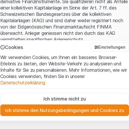
derivative Finanzinstrumente. Sie qualifizieren nicht als Anteile
einer kollektiven Kapitalanlage im Sinne der Art. 7 ff. des
Schweizerischen Bundesgesetzes über die kollektiven
Kapitalanlagen (KAG) und sind daher weder registriert noch
von der Eidgenössischen Finanzmarktaufsicht FINMA
überwacht. Anleger geniessen nicht den durch das KAG
vermittelten spezifischen Anlegerschutz.
Cookies
Einstellungen
Anwendungsbedingungen und rechtliche Informationen
Wir verwenden Cookies, um Ihnen ein besseres Browser-
Mit dem Zugriff auf diese Website der Leonteq Securities AG
Erlebnis zu bieten, den Website-Verkehr zu analysieren und
(die "Website") erklären Sie, dass Sie die rechtlichen
Inhalte für Sie zu personalisieren. Mehr Informationen, wie wir
Informationen und die wichtigen Hinweise und
Cookies verwenden, finden Sie in unserer
Nutzungsbedingungen
verstanden haben und akzeptieren.
Datenschutzerklärung
Wenn Sie mit den Nutzungsbedingungen nicht einverstanden
sind, unterlassen Sie bitte den Zugriff auf diese Website.
Zwingend notwendig
Ich stimme nicht zu
Diese Cookies sind für die Website erforderlich und können nicht
Eigentumsrechte
deaktiviert werden.
Sämtliche Immaterialgüterrechte (wie z.B. Urheber¬, Design¬
Ich stimme den Nutzungsbedingungen und Cookies zu
und Markenrechte) an dem auf der Website enthaltenen
Zu Analysezwecken
Material liegen bei Leonteq Securities AG oder Plattform-
Diese Cookies verfolgen die Interaktionen der Website-
Besucher in anonymer Form, um das Engagement der Benutzer
Partnern, welche die betreffenden Rechte gemäss den