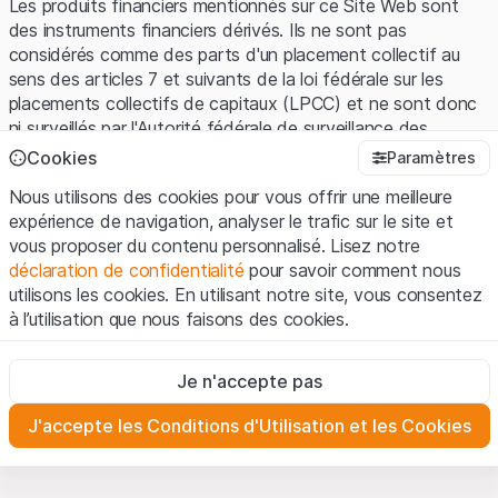
Les produits financiers mentionnés sur ce Site Web sont
des instruments financiers dérivés. Ils ne sont pas
considérés comme des parts d'un placement collectif au
sens des articles 7 et suivants de la loi fédérale sur les
placements collectifs de capitaux (LPCC) et ne sont donc
ni surveillés par l'Autorité fédérale de surveillance des
marchés financiers (FINMA) ni enregistrés auprès de la
Cookies
Paramètres
FINMA. Les investisseurs ne bénéficient pas de la
Nous utilisons des cookies pour vous offrir une meilleure
protection spécifique des investisseurs prévue par la LPCC.
expérience de navigation, analyser le trafic sur le site et
vous proposer du contenu personnalisé. Lisez notre
Conditions d'utilisation et informations juridiques
déclaration de confidentialité
pour savoir comment nous
En utilisant le Site Web de Leonteq Securities AG (ci-après
utilisons les cookies. En utilisant notre site, vous consentez
"Site Web"), vous confirmez que vous avez compris et que
à l’utilisation que nous faisons des cookies.
vous acceptez les informations juridiques, les notes
importantes et les
Conditions d'utilisation
présentées ici. Si
Strictement nécessaires
vous n'acceptez pas les Conditions d'utilisation, veuillez-
Je n'accepte pas
Ces cookies sont nécessaires au bon fonctionnement du site
vous abstenir d'utiliser ce Site Web.
Internet et ne peuvent pas être désactivés.
J'accepte les Conditions d'Utilisation et les Cookies
Informations propriétaires
Analyses
Tous les droits de propriété intellectuelle (par exemple, les
Ces cookies suivent les interactions des visiteurs du site
Internet de manière anonyme pour mieux comprendre
droits d'auteur, de conception et de marque) relatifs au