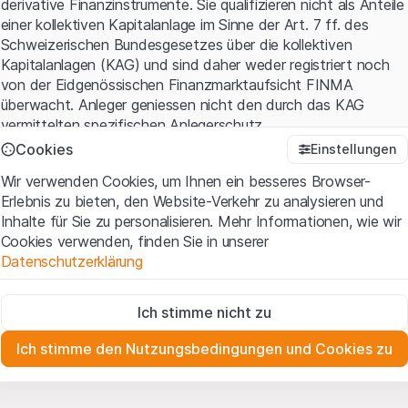
derivative Finanzinstrumente. Sie qualifizieren nicht als Anteile
einer kollektiven Kapitalanlage im Sinne der Art. 7 ff. des
Schweizerischen Bundesgesetzes über die kollektiven
Kapitalanlagen (KAG) und sind daher weder registriert noch
von der Eidgenössischen Finanzmarktaufsicht FINMA
überwacht. Anleger geniessen nicht den durch das KAG
vermittelten spezifischen Anlegerschutz.
Cookies
Einstellungen
Anwendungsbedingungen und rechtliche Informationen
Wir verwenden Cookies, um Ihnen ein besseres Browser-
Mit dem Zugriff auf diese Website der Leonteq Securities AG
Erlebnis zu bieten, den Website-Verkehr zu analysieren und
(die "Website") erklären Sie, dass Sie die rechtlichen
Inhalte für Sie zu personalisieren. Mehr Informationen, wie wir
Informationen und die wichtigen Hinweise und
Cookies verwenden, finden Sie in unserer
Nutzungsbedingungen
verstanden haben und akzeptieren.
Datenschutzerklärung
Wenn Sie mit den Nutzungsbedingungen nicht einverstanden
sind, unterlassen Sie bitte den Zugriff auf diese Website.
Zwingend notwendig
Ich stimme nicht zu
Diese Cookies sind für die Website erforderlich und können nicht
Eigentumsrechte
deaktiviert werden.
Sämtliche Immaterialgüterrechte (wie z.B. Urheber¬, Design¬
Ich stimme den Nutzungsbedingungen und Cookies zu
und Markenrechte) an dem auf der Website enthaltenen
Zu Analysezwecken
Material liegen bei Leonteq Securities AG oder Plattform-
Diese Cookies verfolgen die Interaktionen der Website-
Besucher in anonymer Form, um das Engagement der Benutzer
Partnern, welche die betreffenden Rechte gemäss den