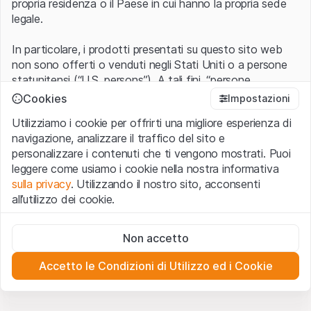
propria residenza o il Paese in cui hanno la propria sede
legale.
In particolare, i prodotti presentati su questo sito web
non sono offerti o venduti negli Stati Uniti o a persone
statunitensi (“U.S. persons”). A tali fini, “persone
statunitensi” vanno intese nel significato ad esse ascritto
Cookies
Impostazioni
nel Regulation S dello United States Securities Act of
Utilizziamo i cookie per offrirti una migliore esperienza di
1933 che include le persone residenti negli Stati Uniti
navigazione, analizzare il traffico del sito e
d’America, le società per azioni e le altre forme societarie
personalizzare i contenuti che ti vengono mostrati. Puoi
americane.
leggere come usiamo i cookie nella nostra informativa
sulla privacy
. Utilizzando il nostro sito, acconsenti
Condizioni di utilizzo e informazioni legali
all’utilizzo dei cookie.
Con l’accesso al sito web (di seguito, il “Sito”) si dichiara
di aver compreso e di accettare le informazioni legali, le
Cookie strettamente necessari
avvertenze importanti e le condizioni di utilizzo ivi rese
Non accetto
Questi cookie sono necessari per il funzionamento del sito
disponibili.
Nel caso in cui le
Condizioni di utilizzo
non
web e non possono essere disattivati.
siano accettate, l’utente è tenuto ad interrompere
Accetto le Condizioni di Utilizzo ed i Cookie
l’utilizzo del presente Sito.
Cookie analitici
Questi cookie monitorano in forma anonima le interazioni
dei visitatori con il sito web per comprendere meglio il
Assenza di offerta o invito ad acquistare