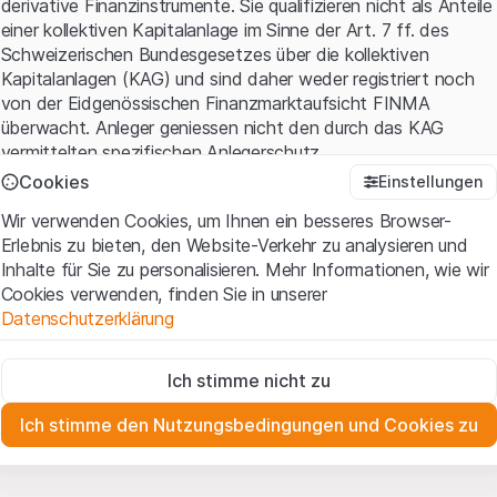
derivative Finanzinstrumente. Sie qualifizieren nicht als Anteile
einer kollektiven Kapitalanlage im Sinne der Art. 7 ff. des
Schweizerischen Bundesgesetzes über die kollektiven
Kapitalanlagen (KAG) und sind daher weder registriert noch
von der Eidgenössischen Finanzmarktaufsicht FINMA
überwacht. Anleger geniessen nicht den durch das KAG
vermittelten spezifischen Anlegerschutz.
Cookies
Einstellungen
Anwendungsbedingungen und rechtliche Informationen
Wir verwenden Cookies, um Ihnen ein besseres Browser-
Mit dem Zugriff auf diese Website der Leonteq Securities AG
Erlebnis zu bieten, den Website-Verkehr zu analysieren und
(die "Website") erklären Sie, dass Sie die rechtlichen
Inhalte für Sie zu personalisieren. Mehr Informationen, wie wir
Informationen und die wichtigen Hinweise und
Cookies verwenden, finden Sie in unserer
Nutzungsbedingungen
verstanden haben und akzeptieren.
Datenschutzerklärung
Wenn Sie mit den Nutzungsbedingungen nicht einverstanden
sind, unterlassen Sie bitte den Zugriff auf diese Website.
Zwingend notwendig
Ich stimme nicht zu
Diese Cookies sind für die Website erforderlich und können nicht
Eigentumsrechte
deaktiviert werden.
Sämtliche Immaterialgüterrechte (wie z.B. Urheber¬, Design¬
Ich stimme den Nutzungsbedingungen und Cookies zu
und Markenrechte) an dem auf der Website enthaltenen
Zu Analysezwecken
Material liegen bei Leonteq Securities AG oder Plattform-
Diese Cookies verfolgen die Interaktionen der Website-
Besucher in anonymer Form, um das Engagement der Benutzer
Partnern, welche die betreffenden Rechte gemäss den