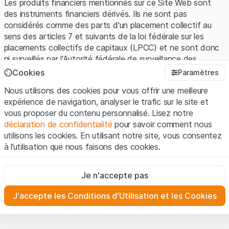
Les produits financiers mentionnés sur ce Site Web sont
des instruments financiers dérivés. Ils ne sont pas
considérés comme des parts d'un placement collectif au
sens des articles 7 et suivants de la loi fédérale sur les
placements collectifs de capitaux (LPCC) et ne sont donc
ni surveillés par l'Autorité fédérale de surveillance des
marchés financiers (FINMA) ni enregistrés auprès de la
Cookies
Paramètres
FINMA. Les investisseurs ne bénéficient pas de la
Nous utilisons des cookies pour vous offrir une meilleure
protection spécifique des investisseurs prévue par la LPCC.
expérience de navigation, analyser le trafic sur le site et
vous proposer du contenu personnalisé. Lisez notre
Conditions d'utilisation et informations juridiques
déclaration de confidentialité
pour savoir comment nous
En utilisant le Site Web de Leonteq Securities AG (ci-après
utilisons les cookies. En utilisant notre site, vous consentez
"Site Web"), vous confirmez que vous avez compris et que
à l’utilisation que nous faisons des cookies.
vous acceptez les informations juridiques, les notes
importantes et les
Conditions d'utilisation
présentées ici. Si
Strictement nécessaires
vous n'acceptez pas les Conditions d'utilisation, veuillez-
Je n'accepte pas
Ces cookies sont nécessaires au bon fonctionnement du site
vous abstenir d'utiliser ce Site Web.
Internet et ne peuvent pas être désactivés.
J'accepte les Conditions d'Utilisation et les Cookies
Informations propriétaires
Analyses
Tous les droits de propriété intellectuelle (par exemple, les
Ces cookies suivent les interactions des visiteurs du site
Internet de manière anonyme pour mieux comprendre
droits d'auteur, de conception et de marque) relatifs au