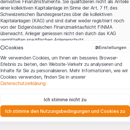
derivative Finanzinstrumente. Sie qualifizieren nicht als Anteile
einer kollektiven Kapitalanlage im Sinne der Art. 7 ff. des
Schweizerischen Bundesgesetzes über die kollektiven
Kapitalanlagen (KAG) und sind daher weder registriert noch
von der Eidgenössischen Finanzmarktaufsicht FINMA
überwacht. Anleger geniessen nicht den durch das KAG
vermittelten spezifischen Anlegerschutz.
Cookies
Einstellungen
Anwendungsbedingungen und rechtliche Informationen
Wir verwenden Cookies, um Ihnen ein besseres Browser-
Mit dem Zugriff auf diese Website der Leonteq Securities AG
Erlebnis zu bieten, den Website-Verkehr zu analysieren und
(die "Website") erklären Sie, dass Sie die rechtlichen
Inhalte für Sie zu personalisieren. Mehr Informationen, wie wir
Informationen und die wichtigen Hinweise und
Cookies verwenden, finden Sie in unserer
Nutzungsbedingungen
verstanden haben und akzeptieren.
Datenschutzerklärung
Wenn Sie mit den Nutzungsbedingungen nicht einverstanden
sind, unterlassen Sie bitte den Zugriff auf diese Website.
Zwingend notwendig
Ich stimme nicht zu
Diese Cookies sind für die Website erforderlich und können nicht
Eigentumsrechte
deaktiviert werden.
Sämtliche Immaterialgüterrechte (wie z.B. Urheber¬, Design¬
Ich stimme den Nutzungsbedingungen und Cookies zu
und Markenrechte) an dem auf der Website enthaltenen
Zu Analysezwecken
Material liegen bei Leonteq Securities AG oder Plattform-
Diese Cookies verfolgen die Interaktionen der Website-
Besucher in anonymer Form, um das Engagement der Benutzer
Partnern, welche die betreffenden Rechte gemäss den