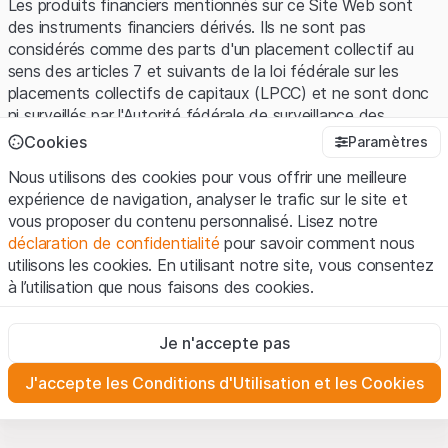
Les produits financiers mentionnés sur ce Site Web sont
des instruments financiers dérivés. Ils ne sont pas
considérés comme des parts d'un placement collectif au
sens des articles 7 et suivants de la loi fédérale sur les
placements collectifs de capitaux (LPCC) et ne sont donc
ni surveillés par l'Autorité fédérale de surveillance des
marchés financiers (FINMA) ni enregistrés auprès de la
Cookies
Paramètres
FINMA. Les investisseurs ne bénéficient pas de la
Nous utilisons des cookies pour vous offrir une meilleure
protection spécifique des investisseurs prévue par la LPCC.
expérience de navigation, analyser le trafic sur le site et
vous proposer du contenu personnalisé. Lisez notre
Conditions d'utilisation et informations juridiques
déclaration de confidentialité
pour savoir comment nous
En utilisant le Site Web de Leonteq Securities AG (ci-après
utilisons les cookies. En utilisant notre site, vous consentez
"Site Web"), vous confirmez que vous avez compris et que
à l’utilisation que nous faisons des cookies.
vous acceptez les informations juridiques, les notes
importantes et les
Conditions d'utilisation
présentées ici. Si
Strictement nécessaires
vous n'acceptez pas les Conditions d'utilisation, veuillez-
Je n'accepte pas
Ces cookies sont nécessaires au bon fonctionnement du site
vous abstenir d'utiliser ce Site Web.
Internet et ne peuvent pas être désactivés.
J'accepte les Conditions d'Utilisation et les Cookies
Informations propriétaires
Analyses
Tous les droits de propriété intellectuelle (par exemple, les
Ces cookies suivent les interactions des visiteurs du site
Internet de manière anonyme pour mieux comprendre
droits d'auteur, de conception et de marque) relatifs au