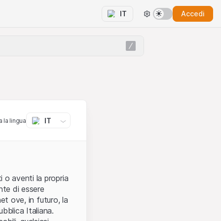
Accedi
IT
IT
 la lingua
 o aventi la propria
nte di essere
et ove, in futuro, la
bblica Italiana.