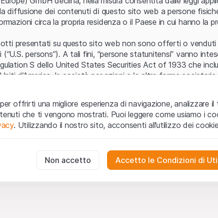
Europe) GmbH declina, nella misura consentita dalle leggi applica
 la diffusione dei contenuti di questo sito web a persone fisich
ormazioni circa la propria residenza o il Paese in cui hanno la pr
odotti presentati su questo sito web non sono offerti o venduti n
 (“U.S. persons”). A tali fini, “persone statunitensi” vanno intes
egulation S dello United States Securities Act of 1933 che incl
 Uniti d’America, le società per azioni e le altre forme societari
zo e informazioni legali
per offrirti una migliore esperienza di navigazione, analizzare il 
o web (di seguito, il “Sito”) si dichiara di aver compreso e di ac
ntenuti che ti vengono mostrati. Puoi leggere come usiamo i coo
le avvertenze importanti e le condizioni di utilizzo ivi rese dispon
ivacy
. Utilizzando il nostro sito, acconsenti all’utilizzo dei cookie
 utilizzo
non siano accettate, l’utente è tenuto ad interromp
te necessari
cessari per il funzionamento del sito web e non possono essere disat
Non accetto
Accetto le Condizioni di Uti
 o invito ad acquistare
odotti, i dati, i servizi, gli strumenti, i documenti (i “Contenuti 
 Sito web hanno esclusivamente finalità informative e non rap
no in forma anonima le interazioni dei visitatori con il sito web per
tazione all’acquisto o alla vendita di prodotti di Leonteq Secur
to degli utenti.
e (Guernsey) Ltd. o qualsiasi altro emittente. Gli investitori n
g
stare o vendere da Leonteq Securities (Europe) GmbH nè da i