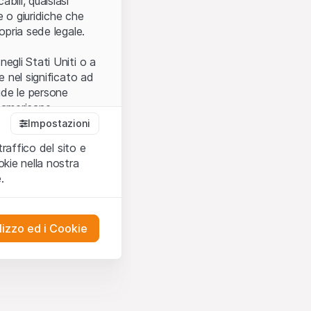
bili, qualsiasi
e o giuridiche che
opria sede legale.
egli Stati Uniti o a
e nel significato ad
ude le persone
e americane.
Impostazioni
traffico del sito e
cettare le
kie nella nostra
ibili.
Nel caso in
.
ere l’utilizzo del
tivati.
lizzo ed i Cookie
del Sito”) contenuti o
presentano né
 comprendere
ities AG, EFG
on possono
mprese ad essa