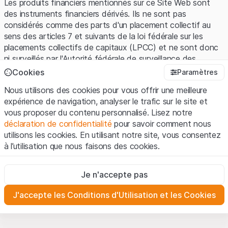
Les produits financiers mentionnés sur ce Site Web sont
des instruments financiers dérivés. Ils ne sont pas
considérés comme des parts d'un placement collectif au
sens des articles 7 et suivants de la loi fédérale sur les
placements collectifs de capitaux (LPCC) et ne sont donc
ni surveillés par l'Autorité fédérale de surveillance des
marchés financiers (FINMA) ni enregistrés auprès de la
Cookies
Paramètres
FINMA. Les investisseurs ne bénéficient pas de la
Nous utilisons des cookies pour vous offrir une meilleure
protection spécifique des investisseurs prévue par la LPCC.
expérience de navigation, analyser le trafic sur le site et
vous proposer du contenu personnalisé. Lisez notre
Conditions d'utilisation et informations juridiques
déclaration de confidentialité
pour savoir comment nous
En utilisant le Site Web de Leonteq Securities AG (ci-après
utilisons les cookies. En utilisant notre site, vous consentez
"Site Web"), vous confirmez que vous avez compris et que
à l’utilisation que nous faisons des cookies.
vous acceptez les informations juridiques, les notes
importantes et les
Conditions d'utilisation
présentées ici. Si
Strictement nécessaires
vous n'acceptez pas les Conditions d'utilisation, veuillez-
Je n'accepte pas
Ces cookies sont nécessaires au bon fonctionnement du site
vous abstenir d'utiliser ce Site Web.
Internet et ne peuvent pas être désactivés.
J'accepte les Conditions d'Utilisation et les Cookies
Informations propriétaires
Analyses
Tous les droits de propriété intellectuelle (par exemple, les
Ces cookies suivent les interactions des visiteurs du site
Internet de manière anonyme pour mieux comprendre
droits d'auteur, de conception et de marque) relatifs au