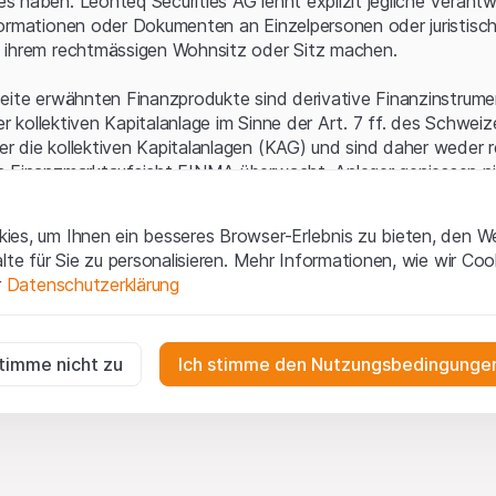
 haben. Leonteq Securities AG lehnt explizit jegliche Verantw
ormationen oder Dokumenten an Einzelpersonen oder juristisc
 ihrem rechtmässigen Wohnsitz oder Sitz machen.
eite erwähnten Finanzprodukte sind derivative Finanzinstrument
ner kollektiven Kapitalanlage im Sinne der Art. 7 ff. des Schwei
 die kollektiven Kapitalanlagen (KAG) und sind daher weder r
n Finanzmarktaufsicht FINMA überwacht. Anleger geniessen n
ezifischen Anlegerschutz.
es, um Ihnen ein besseres Browser-Erlebnis zu bieten, den W
ungen und rechtliche Informationen
alte für Sie zu personalisieren. Mehr Informationen, wie wir Co
 diese Website der Leonteq Securities AG (die "Website") erklär
r
Datenschutzerklärung
tionen und die wichtigen Hinweise und
Nutzungsbedingungen
v
nn Sie mit den Nutzungsbedingungen nicht einverstanden sind,
ig
f diese Website.
r die Website erforderlich und können nicht deaktiviert werden.
stimme nicht zu
Ich stimme den Nutzungsbedingungen
n
lgüterrechte (wie z.B. Urheber¬, Design¬ und Markenrechte) a
gen die Interaktionen der Website-Besucher in anonymer Form, um d
 Material liegen bei Leonteq Securities AG oder Plattform-Par
zu verstehen.
te gemäss den anwendbaren Gesetzen durchsetzen werden. J
eiterveröffentlichung oder Verbreitung von Inhalten dieser Webs