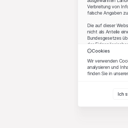
ausgewählten Landes
Verbreitung von Inf
falsche Angaben zu
Die auf dieser Webs
nicht als Anteile ei
Bundesgesetzes über
der Eidgenössische
KAG vermittelten sp
Cookies
Wir verwenden Cooki
Anwendungsbeding
analysieren und Inh
Mit dem Zugriff auf
finden Sie in unsere
rechtlichen Informa
und akzeptieren. We
Zwingend notwend
bitte den Zugriff au
Diese Cookies sind fü
Ich 
Eigentumsrechte
Zu Analysezwecke
Sämtliche Immateria
Diese Cookies verfol
Website enthaltenen
der Benutzer besser 
betreffenden Rech
Vermarktung
Vervielfältigung, W