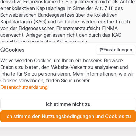
derivative Finanzinstrumente. Sie qualifizieren nicht als Anteile
einer kollektiven Kapitalanlage im Sinne der Art. 7 ff. des
Schweizerischen Bundesgesetzes über die kollektiven
Kapitalanlagen (KAG) und sind daher weder registriert noch
von der Eidgenössischen Finanzmarktaufsicht FINMA
überwacht. Anleger geniessen nicht den durch das KAG
vermittelten spezifischen Anlegerschutz.
Cookies
Einstellungen
Anwendungsbedingungen und rechtliche Informationen
Wir verwenden Cookies, um Ihnen ein besseres Browser-
Mit dem Zugriff auf diese Website der Leonteq Securities AG
Erlebnis zu bieten, den Website-Verkehr zu analysieren und
(die "Website") erklären Sie, dass Sie die rechtlichen
Inhalte für Sie zu personalisieren. Mehr Informationen, wie wir
Informationen und die wichtigen Hinweise und
Cookies verwenden, finden Sie in unserer
Nutzungsbedingungen
verstanden haben und akzeptieren.
Datenschutzerklärung
Wenn Sie mit den Nutzungsbedingungen nicht einverstanden
sind, unterlassen Sie bitte den Zugriff auf diese Website.
Zwingend notwendig
Ich stimme nicht zu
Diese Cookies sind für die Website erforderlich und können nicht
Eigentumsrechte
deaktiviert werden.
Sämtliche Immaterialgüterrechte (wie z.B. Urheber¬, Design¬
Ich stimme den Nutzungsbedingungen und Cookies zu
und Markenrechte) an dem auf der Website enthaltenen
Zu Analysezwecken
Material liegen bei Leonteq Securities AG oder Plattform-
Diese Cookies verfolgen die Interaktionen der Website-
Besucher in anonymer Form, um das Engagement der Benutzer
Partnern, welche die betreffenden Rechte gemäss den