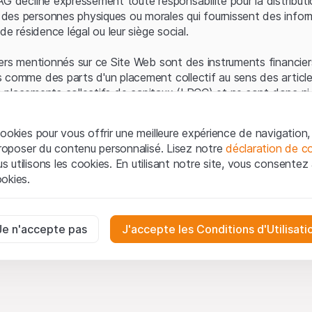
AG décline expressément toute responsabilité pour la distributi
es personnes physiques ou morales qui fournissent des infor
de résidence légal ou leur siège social.
ers mentionnés sur ce Site Web sont des instruments financiers
 comme des parts d'un placement collectif au sens des article
les placements collectifs de capitaux (LPCC) et ne sont donc ni 
 de surveillance des marchés financiers (FINMA) ni enregistrés 
 bénéficient pas de la protection spécifique des investisseurs
ookies pour vous offrir une meilleure expérience de navigation, 
 proposer du contenu personnalisé. Lisez notre
déclaration de co
ation et informations juridiques
utilisons les cookies. En utilisant notre site, vous consentez à 
e Web de Leonteq Securities AG (ci-après "Site Web"), vous con
okies.
 vous acceptez les informations juridiques, les notes important
ion
présentées ici. Si vous n'acceptez pas les Conditions d'utili
aires
e Site Web.
ssaires au bon fonctionnement du site Internet et ne peuvent pas ê
Je n'accepte pas
J'accepte les Conditions d'Utilisati
iétaires
ropriété intellectuelle (par exemple, les droits d'auteur, de con
es interactions des visiteurs du site Internet de manière anonyme po
 matériel présenté sur le Site Web appartiennent à Leonteq Sec
on des utilisateurs.
-forme, qui feront respecter ces droits dans toute la mesure de
oduction, de republication ou de distribution du contenu de c