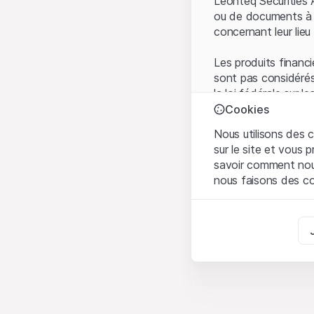
Leonteq Securities 
ou de documents à d
concernant leur lieu 
Les produits financi
sont pas considérés
la loi fédérale sur 
l'Autorité fédérale
Cookies
Les investisseurs ne
Nous utilisons des c
sur le site et vous
Conditions d'utilis
savoir comment nous 
En utilisant le Sit
nous faisons des co
avez compris et que
Conditions d'utilisat
Strictement nécess
abstenir d'utiliser c
Ces cookies sont néce
Informations propr
Analyses
Tous les droits de p
Ces cookies suivent l
marque) relatifs au
comprendre l’implicati
partenaires de plate
Marketing
Toute forme de repr