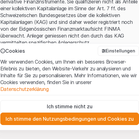
derivative Finanzinstrumente. Sie qualifizieren nicht als Anteile
einer kollektiven Kapitalanlage im Sinne der Art. 7 ff. des
Schweizerischen Bundesgesetzes über die kollektiven
Kapitalanlagen (KAG) und sind daher weder registriert noch
von der Eidgenössischen Finanzmarktaufsicht FINMA
überwacht. Anleger geniessen nicht den durch das KAG
vermittelten spezifischen Anlegerschutz.
Cookies
Einstellungen
Anwendungsbedingungen und rechtliche Informationen
Wir verwenden Cookies, um Ihnen ein besseres Browser-
Mit dem Zugriff auf diese Website der Leonteq Securities AG
Erlebnis zu bieten, den Website-Verkehr zu analysieren und
(die "Website") erklären Sie, dass Sie die rechtlichen
Inhalte für Sie zu personalisieren. Mehr Informationen, wie wir
Informationen und die wichtigen Hinweise und
Cookies verwenden, finden Sie in unserer
Nutzungsbedingungen
verstanden haben und akzeptieren.
Datenschutzerklärung
Wenn Sie mit den Nutzungsbedingungen nicht einverstanden
sind, unterlassen Sie bitte den Zugriff auf diese Website.
Zwingend notwendig
Ich stimme nicht zu
Diese Cookies sind für die Website erforderlich und können nicht
Eigentumsrechte
deaktiviert werden.
Sämtliche Immaterialgüterrechte (wie z.B. Urheber¬, Design¬
Ich stimme den Nutzungsbedingungen und Cookies zu
und Markenrechte) an dem auf der Website enthaltenen
Zu Analysezwecken
Material liegen bei Leonteq Securities AG oder Plattform-
Diese Cookies verfolgen die Interaktionen der Website-
Besucher in anonymer Form, um das Engagement der Benutzer
Partnern, welche die betreffenden Rechte gemäss den