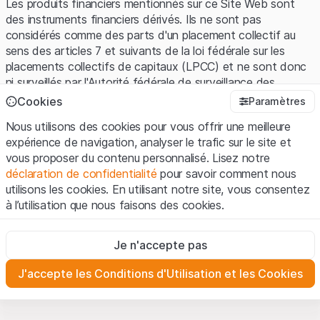
Les produits financiers mentionnés sur ce Site Web sont
des instruments financiers dérivés. Ils ne sont pas
considérés comme des parts d'un placement collectif au
sens des articles 7 et suivants de la loi fédérale sur les
placements collectifs de capitaux (LPCC) et ne sont donc
ni surveillés par l'Autorité fédérale de surveillance des
marchés financiers (FINMA) ni enregistrés auprès de la
Cookies
Paramètres
FINMA. Les investisseurs ne bénéficient pas de la
Nous utilisons des cookies pour vous offrir une meilleure
protection spécifique des investisseurs prévue par la LPCC.
expérience de navigation, analyser le trafic sur le site et
vous proposer du contenu personnalisé. Lisez notre
Conditions d'utilisation et informations juridiques
déclaration de confidentialité
pour savoir comment nous
En utilisant le Site Web de Leonteq Securities AG (ci-après
utilisons les cookies. En utilisant notre site, vous consentez
"Site Web"), vous confirmez que vous avez compris et que
à l’utilisation que nous faisons des cookies.
vous acceptez les informations juridiques, les notes
importantes et les
Conditions d'utilisation
présentées ici. Si
Strictement nécessaires
vous n'acceptez pas les Conditions d'utilisation, veuillez-
Je n'accepte pas
Ces cookies sont nécessaires au bon fonctionnement du site
vous abstenir d'utiliser ce Site Web.
Internet et ne peuvent pas être désactivés.
J'accepte les Conditions d'Utilisation et les Cookies
Informations propriétaires
Analyses
Tous les droits de propriété intellectuelle (par exemple, les
Ces cookies suivent les interactions des visiteurs du site
Internet de manière anonyme pour mieux comprendre
droits d'auteur, de conception et de marque) relatifs au