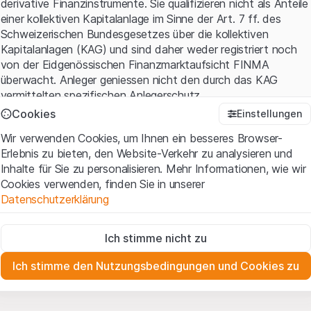
derivative Finanzinstrumente. Sie qualifizieren nicht als Anteile
einer kollektiven Kapitalanlage im Sinne der Art. 7 ff. des
Schweizerischen Bundesgesetzes über die kollektiven
Kapitalanlagen (KAG) und sind daher weder registriert noch
von der Eidgenössischen Finanzmarktaufsicht FINMA
überwacht. Anleger geniessen nicht den durch das KAG
vermittelten spezifischen Anlegerschutz.
Cookies
Einstellungen
Anwendungsbedingungen und rechtliche Informationen
Wir verwenden Cookies, um Ihnen ein besseres Browser-
Mit dem Zugriff auf diese Website der Leonteq Securities AG
Erlebnis zu bieten, den Website-Verkehr zu analysieren und
(die "Website") erklären Sie, dass Sie die rechtlichen
Inhalte für Sie zu personalisieren. Mehr Informationen, wie wir
Informationen und die wichtigen Hinweise und
Cookies verwenden, finden Sie in unserer
Nutzungsbedingungen
verstanden haben und akzeptieren.
Datenschutzerklärung
Wenn Sie mit den Nutzungsbedingungen nicht einverstanden
sind, unterlassen Sie bitte den Zugriff auf diese Website.
Zwingend notwendig
Ich stimme nicht zu
Diese Cookies sind für die Website erforderlich und können nicht
Eigentumsrechte
deaktiviert werden.
Sämtliche Immaterialgüterrechte (wie z.B. Urheber¬, Design¬
Ich stimme den Nutzungsbedingungen und Cookies zu
und Markenrechte) an dem auf der Website enthaltenen
Zu Analysezwecken
Material liegen bei Leonteq Securities AG oder Plattform-
Diese Cookies verfolgen die Interaktionen der Website-
Besucher in anonymer Form, um das Engagement der Benutzer
Partnern, welche die betreffenden Rechte gemäss den