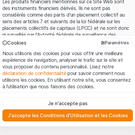
Les produits financiers mentionnés sur ce Site Web sont
des instruments financiers dérivés. Ils ne sont pas
considérés comme des parts d'un placement collectif au
sens des articles 7 et suivants de la loi fédérale sur les
placements collectifs de capitaux (LPCC) et ne sont donc
ni surveillés par l'Autorité fédérale de surveillance des
marchés financiers (FINMA) ni enregistrés auprès de la
Cookies
Paramètres
FINMA. Les investisseurs ne bénéficient pas de la
Nous utilisons des cookies pour vous offrir une meilleure
protection spécifique des investisseurs prévue par la LPCC.
expérience de navigation, analyser le trafic sur le site et
vous proposer du contenu personnalisé. Lisez notre
Conditions d'utilisation et informations juridiques
déclaration de confidentialité
pour savoir comment nous
En utilisant le Site Web de Leonteq Securities AG (ci-après
utilisons les cookies. En utilisant notre site, vous consentez
"Site Web"), vous confirmez que vous avez compris et que
à l’utilisation que nous faisons des cookies.
vous acceptez les informations juridiques, les notes
importantes et les
Conditions d'utilisation
présentées ici. Si
Strictement nécessaires
vous n'acceptez pas les Conditions d'utilisation, veuillez-
Je n'accepte pas
Ces cookies sont nécessaires au bon fonctionnement du site
vous abstenir d'utiliser ce Site Web.
Internet et ne peuvent pas être désactivés.
J'accepte les Conditions d'Utilisation et les Cookies
Informations propriétaires
Analyses
Tous les droits de propriété intellectuelle (par exemple, les
Ces cookies suivent les interactions des visiteurs du site
Internet de manière anonyme pour mieux comprendre
droits d'auteur, de conception et de marque) relatifs au