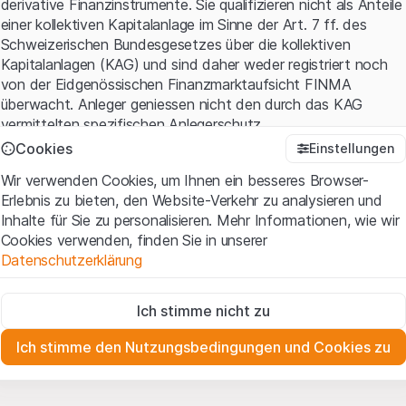
derivative Finanzinstrumente. Sie qualifizieren nicht als Anteile
einer kollektiven Kapitalanlage im Sinne der Art. 7 ff. des
Schweizerischen Bundesgesetzes über die kollektiven
Kapitalanlagen (KAG) und sind daher weder registriert noch
von der Eidgenössischen Finanzmarktaufsicht FINMA
überwacht. Anleger geniessen nicht den durch das KAG
vermittelten spezifischen Anlegerschutz.
Cookies
Einstellungen
Anwendungsbedingungen und rechtliche Informationen
Wir verwenden Cookies, um Ihnen ein besseres Browser-
Mit dem Zugriff auf diese Website der Leonteq Securities AG
Erlebnis zu bieten, den Website-Verkehr zu analysieren und
(die "Website") erklären Sie, dass Sie die rechtlichen
Inhalte für Sie zu personalisieren. Mehr Informationen, wie wir
Informationen und die wichtigen Hinweise und
Cookies verwenden, finden Sie in unserer
Nutzungsbedingungen
verstanden haben und akzeptieren.
Datenschutzerklärung
Wenn Sie mit den Nutzungsbedingungen nicht einverstanden
sind, unterlassen Sie bitte den Zugriff auf diese Website.
Zwingend notwendig
Ich stimme nicht zu
Diese Cookies sind für die Website erforderlich und können nicht
Eigentumsrechte
deaktiviert werden.
Sämtliche Immaterialgüterrechte (wie z.B. Urheber¬, Design¬
Ich stimme den Nutzungsbedingungen und Cookies zu
und Markenrechte) an dem auf der Website enthaltenen
Zu Analysezwecken
Material liegen bei Leonteq Securities AG oder Plattform-
Diese Cookies verfolgen die Interaktionen der Website-
Besucher in anonymer Form, um das Engagement der Benutzer
Partnern, welche die betreffenden Rechte gemäss den