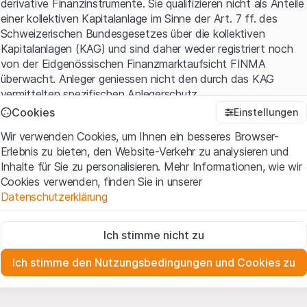
derivative Finanzinstrumente. Sie qualifizieren nicht als Anteile
einer kollektiven Kapitalanlage im Sinne der Art. 7 ff. des
Schweizerischen Bundesgesetzes über die kollektiven
Kapitalanlagen (KAG) und sind daher weder registriert noch
von der Eidgenössischen Finanzmarktaufsicht FINMA
überwacht. Anleger geniessen nicht den durch das KAG
vermittelten spezifischen Anlegerschutz.
Cookies
Einstellungen
Anwendungsbedingungen und rechtliche Informationen
Wir verwenden Cookies, um Ihnen ein besseres Browser-
Mit dem Zugriff auf diese Website der Leonteq Securities AG
Erlebnis zu bieten, den Website-Verkehr zu analysieren und
(die "Website") erklären Sie, dass Sie die rechtlichen
Inhalte für Sie zu personalisieren. Mehr Informationen, wie wir
Informationen und die wichtigen Hinweise und
Cookies verwenden, finden Sie in unserer
Nutzungsbedingungen
verstanden haben und akzeptieren.
Datenschutzerklärung
Wenn Sie mit den Nutzungsbedingungen nicht einverstanden
sind, unterlassen Sie bitte den Zugriff auf diese Website.
Zwingend notwendig
Ich stimme nicht zu
Diese Cookies sind für die Website erforderlich und können nicht
Eigentumsrechte
deaktiviert werden.
Sämtliche Immaterialgüterrechte (wie z.B. Urheber¬, Design¬
Ich stimme den Nutzungsbedingungen und Cookies zu
und Markenrechte) an dem auf der Website enthaltenen
Zu Analysezwecken
Material liegen bei Leonteq Securities AG oder Plattform-
Diese Cookies verfolgen die Interaktionen der Website-
Besucher in anonymer Form, um das Engagement der Benutzer
Partnern, welche die betreffenden Rechte gemäss den