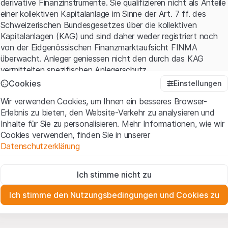
derivative Finanzinstrumente. Sie qualifizieren nicht als Anteile
einer kollektiven Kapitalanlage im Sinne der Art. 7 ff. des
Schweizerischen Bundesgesetzes über die kollektiven
Kapitalanlagen (KAG) und sind daher weder registriert noch
von der Eidgenössischen Finanzmarktaufsicht FINMA
überwacht. Anleger geniessen nicht den durch das KAG
vermittelten spezifischen Anlegerschutz.
Cookies
Einstellungen
Anwendungsbedingungen und rechtliche Informationen
Wir verwenden Cookies, um Ihnen ein besseres Browser-
Mit dem Zugriff auf diese Website der Leonteq Securities AG
Erlebnis zu bieten, den Website-Verkehr zu analysieren und
(die "Website") erklären Sie, dass Sie die rechtlichen
Inhalte für Sie zu personalisieren. Mehr Informationen, wie wir
Informationen und die wichtigen Hinweise und
Cookies verwenden, finden Sie in unserer
Nutzungsbedingungen
verstanden haben und akzeptieren.
Datenschutzerklärung
Wenn Sie mit den Nutzungsbedingungen nicht einverstanden
sind, unterlassen Sie bitte den Zugriff auf diese Website.
Zwingend notwendig
Ich stimme nicht zu
Diese Cookies sind für die Website erforderlich und können nicht
Eigentumsrechte
deaktiviert werden.
Sämtliche Immaterialgüterrechte (wie z.B. Urheber¬, Design¬
Ich stimme den Nutzungsbedingungen und Cookies zu
und Markenrechte) an dem auf der Website enthaltenen
Zu Analysezwecken
Material liegen bei Leonteq Securities AG oder Plattform-
Diese Cookies verfolgen die Interaktionen der Website-
Besucher in anonymer Form, um das Engagement der Benutzer
Partnern, welche die betreffenden Rechte gemäss den