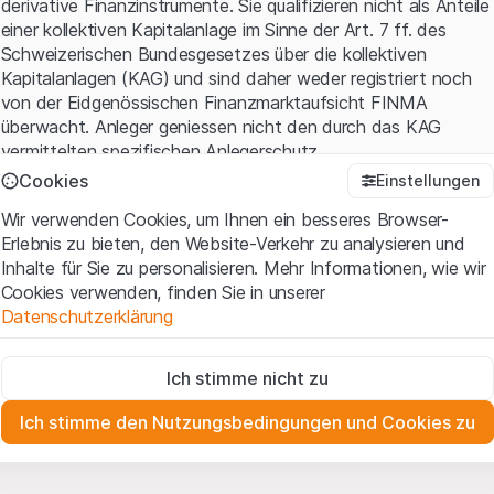
derivative Finanzinstrumente. Sie qualifizieren nicht als Anteile
einer kollektiven Kapitalanlage im Sinne der Art. 7 ff. des
Schweizerischen Bundesgesetzes über die kollektiven
Kapitalanlagen (KAG) und sind daher weder registriert noch
von der Eidgenössischen Finanzmarktaufsicht FINMA
überwacht. Anleger geniessen nicht den durch das KAG
vermittelten spezifischen Anlegerschutz.
Cookies
Einstellungen
Anwendungsbedingungen und rechtliche Informationen
Wir verwenden Cookies, um Ihnen ein besseres Browser-
Mit dem Zugriff auf diese Website der Leonteq Securities AG
Erlebnis zu bieten, den Website-Verkehr zu analysieren und
(die "Website") erklären Sie, dass Sie die rechtlichen
Inhalte für Sie zu personalisieren. Mehr Informationen, wie wir
Informationen und die wichtigen Hinweise und
Cookies verwenden, finden Sie in unserer
Nutzungsbedingungen
verstanden haben und akzeptieren.
Datenschutzerklärung
Wenn Sie mit den Nutzungsbedingungen nicht einverstanden
sind, unterlassen Sie bitte den Zugriff auf diese Website.
Zwingend notwendig
Ich stimme nicht zu
Diese Cookies sind für die Website erforderlich und können nicht
Eigentumsrechte
deaktiviert werden.
Sämtliche Immaterialgüterrechte (wie z.B. Urheber¬, Design¬
Ich stimme den Nutzungsbedingungen und Cookies zu
und Markenrechte) an dem auf der Website enthaltenen
Zu Analysezwecken
Material liegen bei Leonteq Securities AG oder Plattform-
Diese Cookies verfolgen die Interaktionen der Website-
Besucher in anonymer Form, um das Engagement der Benutzer
Partnern, welche die betreffenden Rechte gemäss den