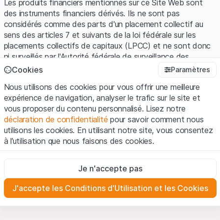
Les produits financiers mentionnés sur ce Site Web sont
des instruments financiers dérivés. Ils ne sont pas
considérés comme des parts d'un placement collectif au
sens des articles 7 et suivants de la loi fédérale sur les
placements collectifs de capitaux (LPCC) et ne sont donc
ni surveillés par l'Autorité fédérale de surveillance des
marchés financiers (FINMA) ni enregistrés auprès de la
Cookies
Paramètres
FINMA. Les investisseurs ne bénéficient pas de la
Nous utilisons des cookies pour vous offrir une meilleure
protection spécifique des investisseurs prévue par la LPCC.
expérience de navigation, analyser le trafic sur le site et
vous proposer du contenu personnalisé. Lisez notre
Conditions d'utilisation et informations juridiques
déclaration de confidentialité
pour savoir comment nous
En utilisant le Site Web de Leonteq Securities AG (ci-après
utilisons les cookies. En utilisant notre site, vous consentez
"Site Web"), vous confirmez que vous avez compris et que
à l’utilisation que nous faisons des cookies.
vous acceptez les informations juridiques, les notes
importantes et les
Conditions d'utilisation
présentées ici. Si
Strictement nécessaires
vous n'acceptez pas les Conditions d'utilisation, veuillez-
Je n'accepte pas
Ces cookies sont nécessaires au bon fonctionnement du site
vous abstenir d'utiliser ce Site Web.
Internet et ne peuvent pas être désactivés.
J'accepte les Conditions d'Utilisation et les Cookies
Informations propriétaires
Analyses
Tous les droits de propriété intellectuelle (par exemple, les
Ces cookies suivent les interactions des visiteurs du site
Internet de manière anonyme pour mieux comprendre
droits d'auteur, de conception et de marque) relatifs au