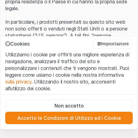
propria residenza o il Paese in cui hanno la propria sede
legale.
In particolare, i prodotti presentati su questo sito web
non sono offerti o venduti negli Stati Uniti o a persone
statunitensi (“U.S. persons”). A tali fini, “persone
statunitensi” vanno intese nel significato ad esse ascritto
Cookies
Impostazioni
nel Regulation S dello United States Securities Act of
Utilizziamo i cookie per offrirti una migliore esperienza di
1933 che include le persone residenti negli Stati Uniti
navigazione, analizzare il traffico del sito e
d’America, le società per azioni e le altre forme societarie
personalizzare i contenuti che ti vengono mostrati. Puoi
americane.
leggere come usiamo i cookie nella nostra informativa
sulla privacy
. Utilizzando il nostro sito, acconsenti
Condizioni di utilizzo e informazioni legali
all’utilizzo dei cookie.
Con l’accesso al sito web (di seguito, il “Sito”) si dichiara
di aver compreso e di accettare le informazioni legali, le
Cookie strettamente necessari
avvertenze importanti e le condizioni di utilizzo ivi rese
Non accetto
Questi cookie sono necessari per il funzionamento del sito
disponibili.
Nel caso in cui le
Condizioni di utilizzo
non
web e non possono essere disattivati.
siano accettate, l’utente è tenuto ad interrompere
Accetto le Condizioni di Utilizzo ed i Cookie
l’utilizzo del presente Sito.
Cookie analitici
Questi cookie monitorano in forma anonima le interazioni
dei visitatori con il sito web per comprendere meglio il
Assenza di offerta o invito ad acquistare