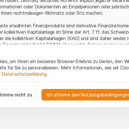
 haben. Leonteq Securities AG lehnt explizit jegliche Verantw
ormationen oder Dokumenten an Einzelpersonen oder juristisc
 ihrem rechtmässigen Wohnsitz oder Sitz machen.
eite erwähnten Finanzprodukte sind derivative Finanzinstrument
ner kollektiven Kapitalanlage im Sinne der Art. 7 ff. des Schwei
 die kollektiven Kapitalanlagen (KAG) und sind daher weder r
n Finanzmarktaufsicht FINMA überwacht. Anleger geniessen n
ezifischen Anlegerschutz.
es, um Ihnen ein besseres Browser-Erlebnis zu bieten, den W
ungen und rechtliche Informationen
alte für Sie zu personalisieren. Mehr Informationen, wie wir Co
 diese Website der Leonteq Securities AG (die "Website") erklär
r
Datenschutzerklärung
tionen und die wichtigen Hinweise und
Nutzungsbedingungen
v
nn Sie mit den Nutzungsbedingungen nicht einverstanden sind,
ig
f diese Website.
r die Website erforderlich und können nicht deaktiviert werden.
stimme nicht zu
Ich stimme den Nutzungsbedingungen
n
lgüterrechte (wie z.B. Urheber¬, Design¬ und Markenrechte) a
gen die Interaktionen der Website-Besucher in anonymer Form, um d
 Material liegen bei Leonteq Securities AG oder Plattform-Par
zu verstehen.
te gemäss den anwendbaren Gesetzen durchsetzen werden. J
eiterveröffentlichung oder Verbreitung von Inhalten dieser Webs