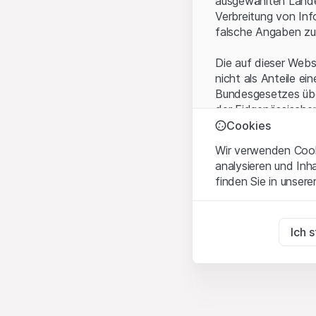
ausgewählten Landes
Verbreitung von Inf
falsche Angaben zu
Die auf dieser Webs
nicht als Anteile ei
Bundesgesetzes über
der Eidgenössische
KAG vermittelten sp
Cookies
Wir verwenden Cooki
Anwendungsbeding
analysieren und Inh
Mit dem Zugriff auf
finden Sie in unsere
rechtlichen Informa
und akzeptieren. We
Zwingend notwend
bitte den Zugriff au
Diese Cookies sind fü
Ich 
Eigentumsrechte
Zu Analysezwecke
Sämtliche Immateria
Diese Cookies verfol
Website enthaltenen
der Benutzer besser 
betreffenden Rech
Vermarktung
Vervielfältigung, W