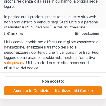
propria residenza o il Paese in cui hanno la propria sede
legale.
In particolare, i prodotti presentati su questo sito web
non sono offerti o venduti negli Stati Uniti o a persone
statunitensi (“U.S. persons”). A tali fini, “persone
statunitensi” vanno intese nel significato ad esse ascritto
Cookies
Impostazioni
nel Regulation S dello United States Securities Act of
Utilizziamo i cookie per offrirti una migliore esperienza di
1933 che include le persone residenti negli Stati Uniti
navigazione, analizzare il traffico del sito e
d’America, le società per azioni e le altre forme societarie
personalizzare i contenuti che ti vengono mostrati. Puoi
americane.
leggere come usiamo i cookie nella nostra informativa
sulla privacy
. Utilizzando il nostro sito, acconsenti
Condizioni di utilizzo e informazioni legali
all’utilizzo dei cookie.
Con l’accesso al sito web (di seguito, il “Sito”) si dichiara
di aver compreso e di accettare le informazioni legali, le
Cookie strettamente necessari
avvertenze importanti e le condizioni di utilizzo ivi rese
Non accetto
Questi cookie sono necessari per il funzionamento del sito
disponibili.
Nel caso in cui le
Condizioni di utilizzo
non
web e non possono essere disattivati.
siano accettate, l’utente è tenuto ad interrompere
Accetto le Condizioni di Utilizzo ed i Cookie
l’utilizzo del presente Sito.
Cookie analitici
Questi cookie monitorano in forma anonima le interazioni
dei visitatori con il sito web per comprendere meglio il
Assenza di offerta o invito ad acquistare