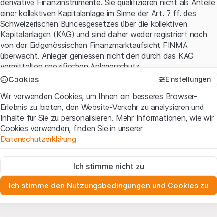
derivative Finanzinstrumente. Sie qualifizieren nicht als Anteile
einer kollektiven Kapitalanlage im Sinne der Art. 7 ff. des
Schweizerischen Bundesgesetzes über die kollektiven
Kapitalanlagen (KAG) und sind daher weder registriert noch
von der Eidgenössischen Finanzmarktaufsicht FINMA
überwacht. Anleger geniessen nicht den durch das KAG
vermittelten spezifischen Anlegerschutz.
Cookies
Einstellungen
Anwendungsbedingungen und rechtliche Informationen
Wir verwenden Cookies, um Ihnen ein besseres Browser-
Mit dem Zugriff auf diese Website der Leonteq Securities AG
Erlebnis zu bieten, den Website-Verkehr zu analysieren und
(die "Website") erklären Sie, dass Sie die rechtlichen
Inhalte für Sie zu personalisieren. Mehr Informationen, wie wir
Informationen und die wichtigen Hinweise und
Cookies verwenden, finden Sie in unserer
Nutzungsbedingungen
verstanden haben und akzeptieren.
Datenschutzerklärung
Wenn Sie mit den Nutzungsbedingungen nicht einverstanden
sind, unterlassen Sie bitte den Zugriff auf diese Website.
Zwingend notwendig
Ich stimme nicht zu
Diese Cookies sind für die Website erforderlich und können nicht
Eigentumsrechte
deaktiviert werden.
Sämtliche Immaterialgüterrechte (wie z.B. Urheber¬, Design¬
Ich stimme den Nutzungsbedingungen und Cookies zu
und Markenrechte) an dem auf der Website enthaltenen
Zu Analysezwecken
Material liegen bei Leonteq Securities AG oder Plattform-
Diese Cookies verfolgen die Interaktionen der Website-
Besucher in anonymer Form, um das Engagement der Benutzer
Partnern, welche die betreffenden Rechte gemäss den