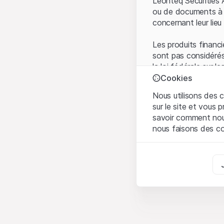
Leonteq Securities 
ou de documents à d
concernant leur lieu 
Les produits financi
sont pas considérés
la loi fédérale sur 
l'Autorité fédérale
Cookies
Les investisseurs ne
Nous utilisons des c
sur le site et vous
Conditions d'utilis
savoir comment nous 
En utilisant le Sit
nous faisons des co
avez compris et que
Conditions d'utilisat
Strictement nécess
abstenir d'utiliser c
Ces cookies sont néce
Informations propr
Analyses
Tous les droits de p
Ces cookies suivent l
marque) relatifs au
comprendre l’implicati
partenaires de plate
Marketing
Toute forme de repr