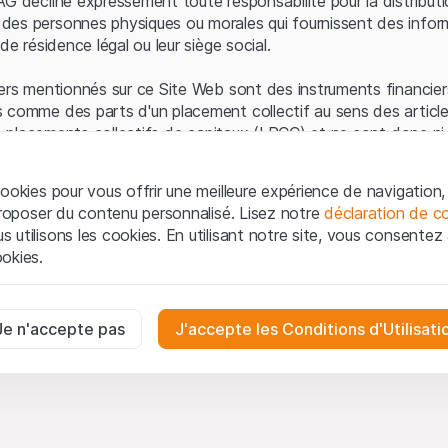
AG décline expressément toute responsabilité pour la distributi
es personnes physiques ou morales qui fournissent des infor
de résidence légal ou leur siège social.
ers mentionnés sur ce Site Web sont des instruments financiers
 comme des parts d'un placement collectif au sens des article
les placements collectifs de capitaux (LPCC) et ne sont donc ni 
 de surveillance des marchés financiers (FINMA) ni enregistrés 
 bénéficient pas de la protection spécifique des investisseurs
ookies pour vous offrir une meilleure expérience de navigation, 
 proposer du contenu personnalisé. Lisez notre
déclaration de co
ation et informations juridiques
utilisons les cookies. En utilisant notre site, vous consentez à 
e Web de Leonteq Securities AG (ci-après "Site Web"), vous con
okies.
 vous acceptez les informations juridiques, les notes important
ion
présentées ici. Si vous n'acceptez pas les Conditions d'utili
aires
e Site Web.
ssaires au bon fonctionnement du site Internet et ne peuvent pas ê
Je n'accepte pas
J'accepte les Conditions d'Utilisati
iétaires
ropriété intellectuelle (par exemple, les droits d'auteur, de con
es interactions des visiteurs du site Internet de manière anonyme po
 matériel présenté sur le Site Web appartiennent à Leonteq Sec
on des utilisateurs.
-forme, qui feront respecter ces droits dans toute la mesure de
oduction, de republication ou de distribution du contenu de c