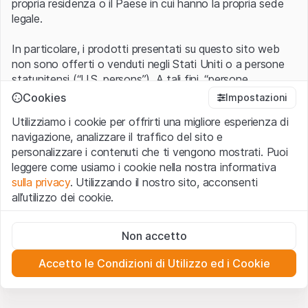
propria residenza o il Paese in cui hanno la propria sede
legale.
In particolare, i prodotti presentati su questo sito web
non sono offerti o venduti negli Stati Uniti o a persone
statunitensi (“U.S. persons”). A tali fini, “persone
statunitensi” vanno intese nel significato ad esse ascritto
Cookies
Impostazioni
nel Regulation S dello United States Securities Act of
Utilizziamo i cookie per offrirti una migliore esperienza di
1933 che include le persone residenti negli Stati Uniti
navigazione, analizzare il traffico del sito e
d’America, le società per azioni e le altre forme societarie
personalizzare i contenuti che ti vengono mostrati. Puoi
americane.
leggere come usiamo i cookie nella nostra informativa
sulla privacy
. Utilizzando il nostro sito, acconsenti
Condizioni di utilizzo e informazioni legali
all’utilizzo dei cookie.
Con l’accesso al sito web (di seguito, il “Sito”) si dichiara
di aver compreso e di accettare le informazioni legali, le
Cookie strettamente necessari
avvertenze importanti e le condizioni di utilizzo ivi rese
Non accetto
Questi cookie sono necessari per il funzionamento del sito
disponibili.
Nel caso in cui le
Condizioni di utilizzo
non
web e non possono essere disattivati.
siano accettate, l’utente è tenuto ad interrompere
Accetto le Condizioni di Utilizzo ed i Cookie
l’utilizzo del presente Sito.
Cookie analitici
Questi cookie monitorano in forma anonima le interazioni
dei visitatori con il sito web per comprendere meglio il
Assenza di offerta o invito ad acquistare