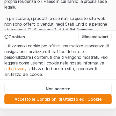
propria residenza o il Paese in cui hanno la propria sede
legale.
In particolare, i prodotti presentati su questo sito web
non sono offerti o venduti negli Stati Uniti o a persone
statunitensi (“U.S. persons”). A tali fini, “persone
statunitensi” vanno intese nel significato ad esse ascritto
Cookies
Impostazioni
nel Regulation S dello United States Securities Act of
Utilizziamo i cookie per offrirti una migliore esperienza di
1933 che include le persone residenti negli Stati Uniti
navigazione, analizzare il traffico del sito e
d’America, le società per azioni e le altre forme societarie
personalizzare i contenuti che ti vengono mostrati. Puoi
americane.
leggere come usiamo i cookie nella nostra informativa
sulla privacy
. Utilizzando il nostro sito, acconsenti
Condizioni di utilizzo e informazioni legali
all’utilizzo dei cookie.
Con l’accesso al sito web (di seguito, il “Sito”) si dichiara
di aver compreso e di accettare le informazioni legali, le
Cookie strettamente necessari
avvertenze importanti e le condizioni di utilizzo ivi rese
Non accetto
Questi cookie sono necessari per il funzionamento del sito
disponibili.
Nel caso in cui le
Condizioni di utilizzo
non
web e non possono essere disattivati.
siano accettate, l’utente è tenuto ad interrompere
Accetto le Condizioni di Utilizzo ed i Cookie
l’utilizzo del presente Sito.
Cookie analitici
Questi cookie monitorano in forma anonima le interazioni
dei visitatori con il sito web per comprendere meglio il
Assenza di offerta o invito ad acquistare