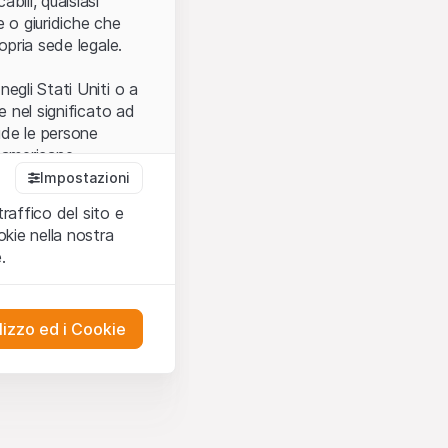
bili, qualsiasi
e o giuridiche che
opria sede legale.
egli Stati Uniti o a
e nel significato ad
ude le persone
e americane.
Impostazioni
traffico del sito e
cettare le
kie nella nostra
ibili.
Nel caso in
.
ere l’utilizzo del
tivati.
lizzo ed i Cookie
del Sito”) contenuti o
presentano né
 comprendere
ities AG, EFG
on possono
mprese ad essa