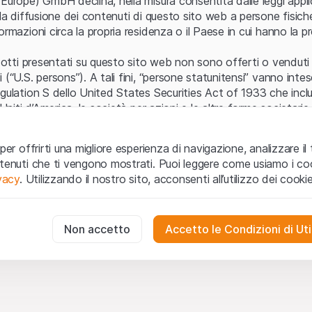
Europe) GmbH declina, nella misura consentita dalle leggi applica
 la diffusione dei contenuti di questo sito web a persone fisich
ormazioni circa la propria residenza o il Paese in cui hanno la pr
odotti presentati su questo sito web non sono offerti o venduti n
 (“U.S. persons”). A tali fini, “persone statunitensi” vanno intes
egulation S dello United States Securities Act of 1933 che incl
 Uniti d’America, le società per azioni e le altre forme societari
zo e informazioni legali
per offrirti una migliore esperienza di navigazione, analizzare il 
o web (di seguito, il “Sito”) si dichiara di aver compreso e di ac
ntenuti che ti vengono mostrati. Puoi leggere come usiamo i coo
le avvertenze importanti e le condizioni di utilizzo ivi rese dispon
ivacy
. Utilizzando il nostro sito, acconsenti all’utilizzo dei cookie
 utilizzo
non siano accettate, l’utente è tenuto ad interromp
te necessari
cessari per il funzionamento del sito web e non possono essere disat
Non accetto
Accetto le Condizioni di Uti
 o invito ad acquistare
odotti, i dati, i servizi, gli strumenti, i documenti (i “Contenuti 
 Sito web hanno esclusivamente finalità informative e non rap
no in forma anonima le interazioni dei visitatori con il sito web per
tazione all’acquisto o alla vendita di prodotti di Leonteq Secur
to degli utenti.
e (Guernsey) Ltd. o qualsiasi altro emittente. Gli investitori n
g
stare o vendere da Leonteq Securities (Europe) GmbH nè da i