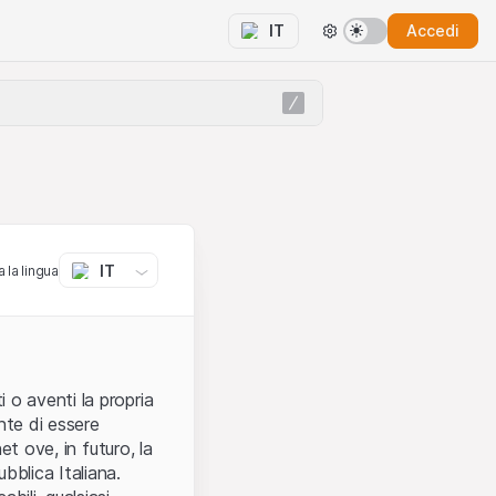
Accedi
IT
IT
 la lingua
 o aventi la propria
nte di essere
et ove, in futuro, la
bblica Italiana.