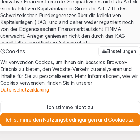
derivative Finanzinstrumente. Sie qualifizieren nicht als Anteile
einer kollektiven Kapitalanlage im Sinne der Art. 7 ff. des
Schweizerischen Bundesgesetzes über die kollektiven
Kapitalanlagen (KAG) und sind daher weder registriert noch
von der Eidgenössischen Finanzmarktaufsicht FINMA
überwacht. Anleger geniessen nicht den durch das KAG
vermittelten spezifischen Anlegerschutz.
Cookies
Einstellungen
Anwendungsbedingungen und rechtliche Informationen
Wir verwenden Cookies, um Ihnen ein besseres Browser-
Mit dem Zugriff auf diese Website der Leonteq Securities AG
Erlebnis zu bieten, den Website-Verkehr zu analysieren und
(die "Website") erklären Sie, dass Sie die rechtlichen
Inhalte für Sie zu personalisieren. Mehr Informationen, wie wir
Informationen und die wichtigen Hinweise und
Cookies verwenden, finden Sie in unserer
Nutzungsbedingungen
verstanden haben und akzeptieren.
Datenschutzerklärung
Wenn Sie mit den Nutzungsbedingungen nicht einverstanden
sind, unterlassen Sie bitte den Zugriff auf diese Website.
Zwingend notwendig
Ich stimme nicht zu
Diese Cookies sind für die Website erforderlich und können nicht
Eigentumsrechte
deaktiviert werden.
Sämtliche Immaterialgüterrechte (wie z.B. Urheber¬, Design¬
Ich stimme den Nutzungsbedingungen und Cookies zu
und Markenrechte) an dem auf der Website enthaltenen
Zu Analysezwecken
Material liegen bei Leonteq Securities AG oder Plattform-
Diese Cookies verfolgen die Interaktionen der Website-
Besucher in anonymer Form, um das Engagement der Benutzer
Partnern, welche die betreffenden Rechte gemäss den