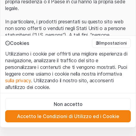
propria residenza o il Paese in cui hanno la propria sede
legale.
In particolare, i prodotti presentati su questo sito web
non sono offerti o venduti negli Stati Uniti o a persone
statunitensi (“U.S. persons”). A tali fini, “persone
statunitensi” vanno intese nel significato ad esse ascritto
Cookies
Impostazioni
nel Regulation S dello United States Securities Act of
Utilizziamo i cookie per offrirti una migliore esperienza di
1933 che include le persone residenti negli Stati Uniti
navigazione, analizzare il traffico del sito e
d’America, le società per azioni e le altre forme societarie
personalizzare i contenuti che ti vengono mostrati. Puoi
americane.
leggere come usiamo i cookie nella nostra informativa
sulla privacy
. Utilizzando il nostro sito, acconsenti
Condizioni di utilizzo e informazioni legali
all’utilizzo dei cookie.
Con l’accesso al sito web (di seguito, il “Sito”) si dichiara
di aver compreso e di accettare le informazioni legali, le
Cookie strettamente necessari
avvertenze importanti e le condizioni di utilizzo ivi rese
Non accetto
Questi cookie sono necessari per il funzionamento del sito
disponibili.
Nel caso in cui le
Condizioni di utilizzo
non
web e non possono essere disattivati.
siano accettate, l’utente è tenuto ad interrompere
Accetto le Condizioni di Utilizzo ed i Cookie
l’utilizzo del presente Sito.
Cookie analitici
Questi cookie monitorano in forma anonima le interazioni
dei visitatori con il sito web per comprendere meglio il
Assenza di offerta o invito ad acquistare