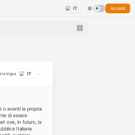
Accedi
IT
IT
 la lingua
 o aventi la propria
nte di essere
et ove, in futuro, la
bblica Italiana.