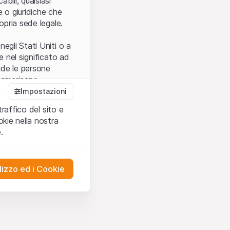
bili, qualsiasi
e o giuridiche che
opria sede legale.
egli Stati Uniti o a
e nel significato ad
ude le persone
e americane.
Impostazioni
traffico del sito e
cettare le
kie nella nostra
ibili.
Nel caso in
.
ere l’utilizzo del
tivati.
lizzo ed i Cookie
del Sito”) contenuti o
presentano né
 comprendere
ities AG, EFG
on possono
mprese ad essa