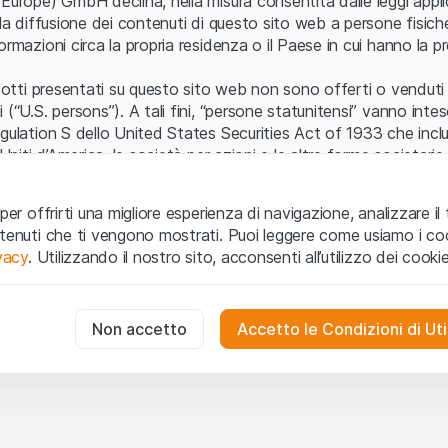
Europe) GmbH declina, nella misura consentita dalle leggi applica
 la diffusione dei contenuti di questo sito web a persone fisich
ormazioni circa la propria residenza o il Paese in cui hanno la pr
odotti presentati su questo sito web non sono offerti o venduti n
 (“U.S. persons”). A tali fini, “persone statunitensi” vanno intes
egulation S dello United States Securities Act of 1933 che incl
 Uniti d’America, le società per azioni e le altre forme societari
zo e informazioni legali
per offrirti una migliore esperienza di navigazione, analizzare il 
o web (di seguito, il “Sito”) si dichiara di aver compreso e di ac
ntenuti che ti vengono mostrati. Puoi leggere come usiamo i coo
le avvertenze importanti e le condizioni di utilizzo ivi rese dispon
ivacy
. Utilizzando il nostro sito, acconsenti all’utilizzo dei cookie
 utilizzo
non siano accettate, l’utente è tenuto ad interromp
te necessari
cessari per il funzionamento del sito web e non possono essere disat
Non accetto
Accetto le Condizioni di Uti
 o invito ad acquistare
odotti, i dati, i servizi, gli strumenti, i documenti (i “Contenuti 
 Sito web hanno esclusivamente finalità informative e non rap
no in forma anonima le interazioni dei visitatori con il sito web per
tazione all’acquisto o alla vendita di prodotti di Leonteq Secur
to degli utenti.
e (Guernsey) Ltd. o qualsiasi altro emittente. Gli investitori n
g
stare o vendere da Leonteq Securities (Europe) GmbH nè da i