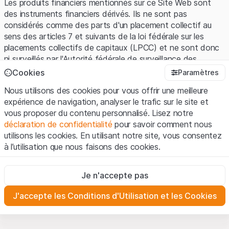
Les produits financiers mentionnés sur ce Site Web sont
des instruments financiers dérivés. Ils ne sont pas
considérés comme des parts d'un placement collectif au
sens des articles 7 et suivants de la loi fédérale sur les
placements collectifs de capitaux (LPCC) et ne sont donc
ni surveillés par l'Autorité fédérale de surveillance des
marchés financiers (FINMA) ni enregistrés auprès de la
Cookies
Paramètres
FINMA. Les investisseurs ne bénéficient pas de la
Nous utilisons des cookies pour vous offrir une meilleure
protection spécifique des investisseurs prévue par la LPCC.
expérience de navigation, analyser le trafic sur le site et
vous proposer du contenu personnalisé. Lisez notre
Conditions d'utilisation et informations juridiques
déclaration de confidentialité
pour savoir comment nous
En utilisant le Site Web de Leonteq Securities AG (ci-après
utilisons les cookies. En utilisant notre site, vous consentez
"Site Web"), vous confirmez que vous avez compris et que
à l’utilisation que nous faisons des cookies.
vous acceptez les informations juridiques, les notes
importantes et les
Conditions d'utilisation
présentées ici. Si
Strictement nécessaires
vous n'acceptez pas les Conditions d'utilisation, veuillez-
Je n'accepte pas
Ces cookies sont nécessaires au bon fonctionnement du site
vous abstenir d'utiliser ce Site Web.
Internet et ne peuvent pas être désactivés.
J'accepte les Conditions d'Utilisation et les Cookies
Informations propriétaires
Analyses
Tous les droits de propriété intellectuelle (par exemple, les
Ces cookies suivent les interactions des visiteurs du site
Internet de manière anonyme pour mieux comprendre
droits d'auteur, de conception et de marque) relatifs au