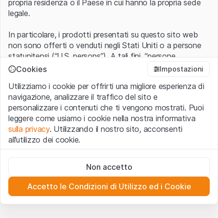
propria residenza o il Paese in cui hanno la propria sede
legale.
In particolare, i prodotti presentati su questo sito web
non sono offerti o venduti negli Stati Uniti o a persone
statunitensi (“U.S. persons”). A tali fini, “persone
statunitensi” vanno intese nel significato ad esse ascritto
Cookies
Impostazioni
nel Regulation S dello United States Securities Act of
Utilizziamo i cookie per offrirti una migliore esperienza di
1933 che include le persone residenti negli Stati Uniti
navigazione, analizzare il traffico del sito e
d’America, le società per azioni e le altre forme societarie
personalizzare i contenuti che ti vengono mostrati. Puoi
americane.
leggere come usiamo i cookie nella nostra informativa
sulla privacy
. Utilizzando il nostro sito, acconsenti
Condizioni di utilizzo e informazioni legali
all’utilizzo dei cookie.
Con l’accesso al sito web (di seguito, il “Sito”) si dichiara
di aver compreso e di accettare le informazioni legali, le
Cookie strettamente necessari
avvertenze importanti e le condizioni di utilizzo ivi rese
Non accetto
Questi cookie sono necessari per il funzionamento del sito
disponibili.
Nel caso in cui le
Condizioni di utilizzo
non
web e non possono essere disattivati.
siano accettate, l’utente è tenuto ad interrompere
Accetto le Condizioni di Utilizzo ed i Cookie
l’utilizzo del presente Sito.
Cookie analitici
Questi cookie monitorano in forma anonima le interazioni
dei visitatori con il sito web per comprendere meglio il
Assenza di offerta o invito ad acquistare