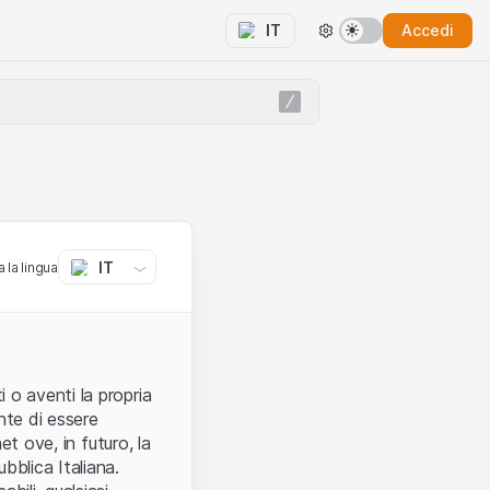
Accedi
IT
IT
 la lingua
 o aventi la propria
nte di essere
et ove, in futuro, la
bblica Italiana.