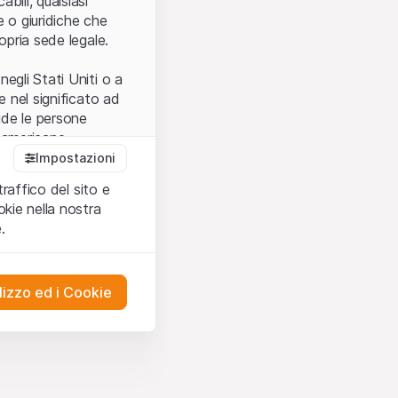
bili, qualsiasi
e o giuridiche che
opria sede legale.
egli Stati Uniti o a
e nel significato ad
ude le persone
e americane.
Impostazioni
traffico del sito e
cettare le
kie nella nostra
ibili.
Nel caso in
.
ere l’utilizzo del
tivati.
lizzo ed i Cookie
del Sito”) contenuti o
presentano né
 comprendere
ities AG, EFG
on possono
mprese ad essa