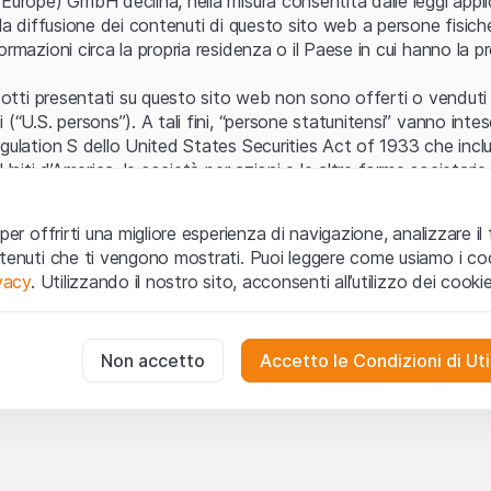
Europe) GmbH declina, nella misura consentita dalle leggi applica
 la diffusione dei contenuti di questo sito web a persone fisich
ormazioni circa la propria residenza o il Paese in cui hanno la pr
odotti presentati su questo sito web non sono offerti o venduti n
 (“U.S. persons”). A tali fini, “persone statunitensi” vanno intes
egulation S dello United States Securities Act of 1933 che incl
 Uniti d’America, le società per azioni e le altre forme societari
zo e informazioni legali
per offrirti una migliore esperienza di navigazione, analizzare il 
o web (di seguito, il “Sito”) si dichiara di aver compreso e di ac
ntenuti che ti vengono mostrati. Puoi leggere come usiamo i coo
le avvertenze importanti e le condizioni di utilizzo ivi rese dispon
ivacy
. Utilizzando il nostro sito, acconsenti all’utilizzo dei cookie
 utilizzo
non siano accettate, l’utente è tenuto ad interromp
te necessari
cessari per il funzionamento del sito web e non possono essere disat
Non accetto
Accetto le Condizioni di Uti
 o invito ad acquistare
odotti, i dati, i servizi, gli strumenti, i documenti (i “Contenuti 
 Sito web hanno esclusivamente finalità informative e non rap
no in forma anonima le interazioni dei visitatori con il sito web per
tazione all’acquisto o alla vendita di prodotti di Leonteq Secur
to degli utenti.
e (Guernsey) Ltd. o qualsiasi altro emittente. Gli investitori n
g
stare o vendere da Leonteq Securities (Europe) GmbH nè da i