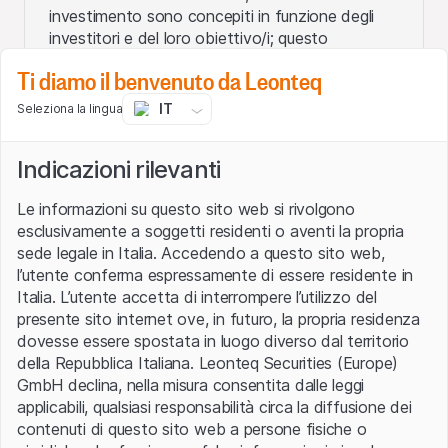
investimento sono concepiti in funzione degli
investitori e del loro obiettivo/i; questo
comporta un'opportuna selezione degli attivi
Ti diamo il benvenuto da Leonteq
sottostanti, strutture di pay-off e programma di
emissione.
IT
Seleziona la lingua
L’Associazione Svizzera per Prodotti Strutturati,
della quale Leonteq fa parte, fornisce una
Indicazioni rilevanti
categorizzazione dei prodotti strutturati in
cinque classi e strumenti di apprendimento
qui
.
Le informazioni su questo sito web si rivolgono
esclusivamente a soggetti residenti o aventi la propria
Leonteq pone l’accento sui certificati di
sede legale in Italia. Accedendo a questo sito web,
investimento ed esclude prodotti a leva.
l’utente conferma espressamente di essere residente in
Italia. L’utente accetta di interrompere l’utilizzo del
presente sito internet ove, in futuro, la propria residenza
Introduzione ai prodotti
dovesse essere spostata in luogo diverso dal territorio
strutturati di SSPA
della Repubblica Italiana. Leonteq Securities (Europe)
GmbH declina, nella misura consentita dalle leggi
applicabili, qualsiasi responsabilità circa la diffusione dei
contenuti di questo sito web a persone fisiche o