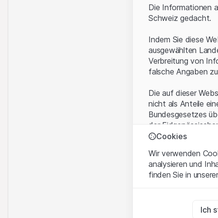
Die Informationen a
Schweiz gedacht.
Indem Sie diese Web
ausgewählten Landes
Verbreitung von Inf
falsche Angaben zu
Die auf dieser Webs
nicht als Anteile ei
Bundesgesetzes über
der Eidgenössische
KAG vermittelten sp
Cookies
Wir verwenden Cooki
Anwendungsbeding
analysieren und Inh
Mit dem Zugriff auf
finden Sie in unsere
rechtlichen Informa
und akzeptieren. We
Zwingend notwend
bitte den Zugriff au
Diese Cookies sind fü
Ich 