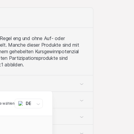
er Regel eng und ohne Auf- oder
lt. Manche dieser Produkte sind mit
inem gehebelten Kursgewinnpotenzial
ten Partizipationsprodukte sind
:1 abbilden.
DE
e wählen
ühren oder unterschreiten
ühren oder unterschreiten
ng des Basiswerts