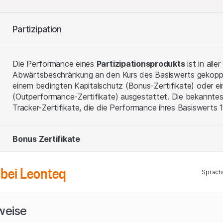
Partizipation
Die Performance eines
Partizipationsprodukts
ist in all
Abwärtsbeschränkung an den Kurs des Basiswerts gekoppe
einem bedingten Kapitalschutz (Bonus-Zertifikate) oder e
(Outperformance-Zertifikate) ausgestattet. Die bekanntes
Tracker-Zertifikate, die die Performance ihres Basiswerts 1
Bonus Zertifikate
Markterwartung
Outperformance Bonus Zertifikate
bei Leonteq
Seitwärts tendierender oder steigender Basiswert
Sprach
Basiswert wird während Laufzeit Barriere nicht ber
Markterwartung
Outperformance Zertifikate
Steigender Basiswert
Merkmale
weise
Basiswert wird während Laufzeit Barriere nicht ber
Markterwartung
Uneingeschränkte Beteiligung an der Kursentwicklu
Tracker Zertifikate