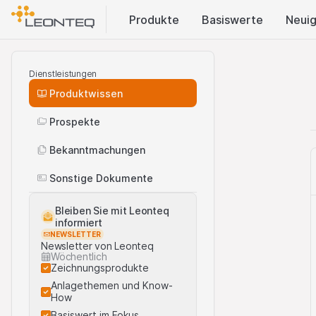
Produkte
Basis​werte
Neuig
Dienstleistungen
Produktwissen
Prospekte
Bekanntmachungen
Sonstige Dokumente
Bleiben Sie mit Leonteq
informiert
NEWSLETTER
Newsletter von Leonteq
Wöchentlich
Zeichnungsprodukte
Anlagethemen und Know-
How
Basiswert im Fokus